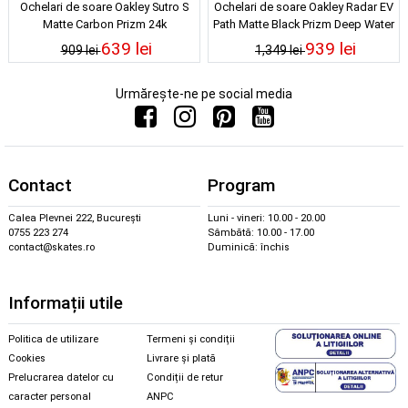
Ochelari de soare Oakley Sutro S
Ochelari de soare Oakley Radar EV
Matte Carbon Prizm 24k
Path Matte Black Prizm Deep Water
Polarized
639 lei
939 lei
909 lei
1,349 lei
Urmărește-ne pe social media
Contact
Program
Calea Plevnei 222, București
Luni - vineri: 10.00 - 20.00
0755 223 274
Sâmbătă: 10.00 - 17.00
contact@skates.ro
Duminică: închis
Informații utile
Politica de utilizare
Termeni și condiții
Cookies
Livrare și plată
Prelucrarea datelor cu
Condiții de retur
caracter personal
ANPC