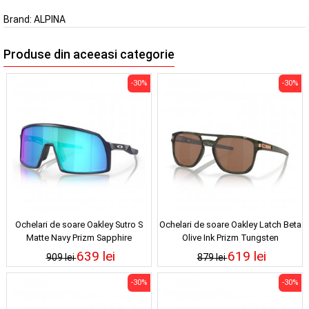
Brand:
ALPINA
Produse din aceeasi categorie
-30%
-30%
Ochelari de soare Oakley Sutro S
Ochelari de soare Oakley Latch Beta
Matte Navy Prizm Sapphire
Olive Ink Prizm Tungsten
639 lei
619 lei
909 lei
879 lei
-30%
-30%