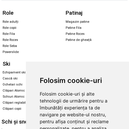
Role
Patinaj
Role adulți
Magazin patine
Role copii
Patine Fila
Role Fila
Patine Roces
Role Roces
Patine de gheață
Role Seba
Powerslide
Ski
Snowboard
Echipament ski
Magazin snowboard
Folosim cookie-uri
Cască ski
Echipament snowboard
Ochelari schi
Legături Rome SDS
Clăpari Atomic
Folosim cookie-uri și alte
Skate & longboard
Schiuri Atomic
tehnologii de urmărire pentru a
Clăpari reglabili
Santa Cruz
îmbunătăți experiența ta de
Clăpari copii
Enuff Skateboards
navigare pe website-ul nostru,
Schi și snowboard
Diverse
pentru afișa conținut și reclame
personalizate, pentru a analiza