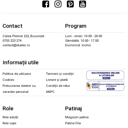
Contact
Program
Calea Plevnei 222, București
Luni - vineri: 10.00 - 20.00
0755 223 274
Sâmbătă: 10.00 - 17.00
contact@skates.ro
Duminică: închis
Informații utile
Politica de utilizare
Termeni și condiții
Cookies
Livrare și plată
Prelucrarea datelor cu
Condiții de retur
caracter personal
ANPC
Role
Patinaj
Role adulți
Magazin patine
Role copii
Patine Fila