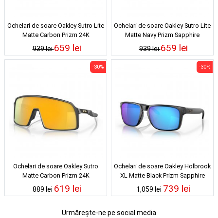
Ochelari de soare Oakley Sutro Lite
Ochelari de soare Oakley Sutro Lite
Matte Carbon Prizm 24K
Matte Navy Prizm Sapphire
659 lei
659 lei
939 lei
939 lei
-30%
-30%
Ochelari de soare Oakley Sutro
Ochelari de soare Oakley Holbrook
Matte Carbon Prizm 24K
XL Matte Black Prizm Sapphire
Polarized
619 lei
739 lei
889 lei
1,059 lei
Urmărește-ne pe social media