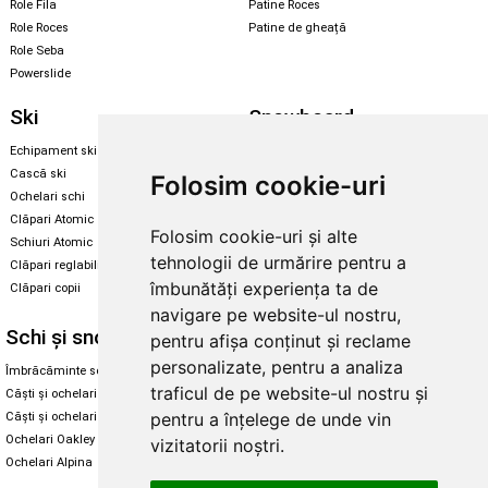
Role Fila
Patine Roces
Role Roces
Patine de gheață
Role Seba
Powerslide
Ski
Snowboard
Echipament ski
Magazin snowboard
Cască ski
Echipament snowboard
Folosim cookie-uri
Ochelari schi
Legături Rome SDS
Clăpari Atomic
Folosim cookie-uri și alte
Skate & longboard
Schiuri Atomic
tehnologii de urmărire pentru a
Clăpari reglabili
Santa Cruz
îmbunătăți experiența ta de
Clăpari copii
Enuff Skateboards
navigare pe website-ul nostru,
Schi și snowboard
Diverse
pentru afișa conținut și reclame
personalizate, pentru a analiza
Îmbrăcăminte schi și snowboard
Cum aleg rolele
traficul de pe website-ul nostru și
Căști și ochelari de iarnă
Cum aleg ochelarii
pentru a înțelege de unde vin
Căști și ochelari Alpina
Ochelari de soare Oakley
Ochelari Oakley
Ochelari de soare Alpina
vizitatorii noștri.
Ochelari Alpina
Intretinere manusi