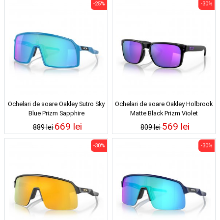
-25%
-30%
Ochelari de soare Oakley Sutro Sky
Ochelari de soare Oakley Holbrook
Blue Prizm Sapphire
Matte Black Prizm Violet
669 lei
569 lei
889 lei
809 lei
-30%
-30%