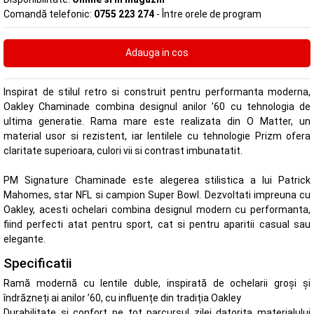
Comandă telefonic:
0755 223 274
- Între orele de program
Inspirat de stilul retro si construit pentru performanta moderna,
Oakley Chaminade combina designul anilor ’60 cu tehnologia de
ultima generatie. Rama mare este realizata din O Matter, un
material usor si rezistent, iar lentilele cu tehnologie Prizm ofera
claritate superioara, culori vii si contrast imbunatatit.
PM Signature Chaminade este alegerea stilistica a lui Patrick
Mahomes, star NFL si campion Super Bowl. Dezvoltati impreuna cu
Oakley, acesti ochelari combina designul modern cu performanta,
fiind perfecti atat pentru sport, cat si pentru aparitii casual sau
elegante.
Specificatii
Ramă modernă cu lentile duble, inspirată de ochelarii groși și
îndrăzneți ai anilor ’60, cu influențe din tradiția Oakley
Durabilitate si confort pe tot parcursul zilei datorita materialului