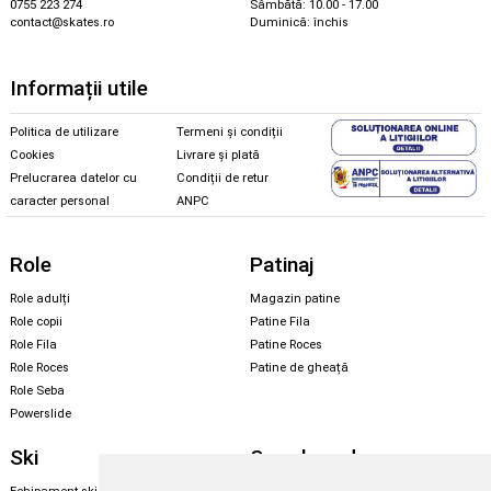
0755 223 274
Sâmbătă: 10.00 - 17.00
contact@skates.ro
Duminică: închis
Informații utile
Politica de utilizare
Termeni și condiții
Cookies
Livrare și plată
Prelucrarea datelor cu
Condiții de retur
caracter personal
ANPC
Role
Patinaj
Role adulți
Magazin patine
Role copii
Patine Fila
Role Fila
Patine Roces
Role Roces
Patine de gheață
Role Seba
Powerslide
Ski
Snowboard