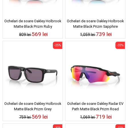
Ochelari de soare Oakley Holbrook
Ochelari de soare Oakley Holbrook
Matte Black Prizm Ruby
Matte Black Prizm Sapphire
Polarized
569 lei
739 lei
809 lei
1,059 lei
-25%
-33%
Ochelari de soare Oakley Holbrook
Ochelari de soare Oakley Radar EV
Matte Black Prizm Grey
Path Matte Black Prizm Road
569 lei
719 lei
759 lei
1,069 lei
-30%
-33%