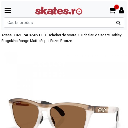
0
C
p
Acasa
IMBRACAMINTE
Ochelari de soare
Ochelari de soare Oakley
Frogskins Range Matte Sepia Prizm Bronze