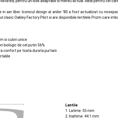
itatea, pentru un look adaptabil si mereu actual. Ideal pentru cei care 
te in aer liber. Iconicul design al anilor '80 a fost actualizat cu nos
clasic Oakley Factory Pilot si are disponibile lentilele Prizm care imbun
 si culori unice
n biologic de cel putin 56%
a confort pe toata durata purtarii
taliile
Lentile
1. Latime: 55 mm
2. Inaltime: 44.1 mm