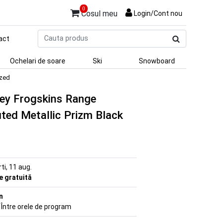
0
Cosul meu
Login/Cont nou
Cauta
act
produs
Ochelari de soare
Ski
Snowboard
ized
ley Frogskins Range
uted Metallic Prizm Black
rti, 11 aug.
re gratuită
n
 Între orele de program