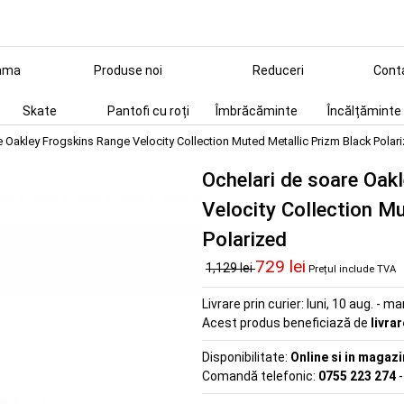
ama
Produse noi
Reduceri
Cont
Skate
Pantofi cu roți
Îmbrăcăminte
Încălțăminte
e Oakley Frogskins Range Velocity Collection Muted Metallic Prizm Black Polar
Ochelari de soare Oak
Velocity Collection M
Polarized
729 lei
1,129 lei
Prețul include TVA
Livrare prin curier:
luni, 10 aug. - ma
Acest produs beneficiază de
livra
Disponibilitate:
Online si in magazi
Comandă telefonic:
0755 223 274
-