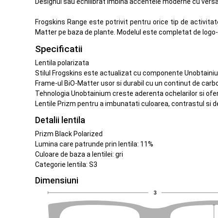
Designul sau echilibrat imbina accentele moderne cu versatil
Frogskins Range este potrivit pentru orice tip de activita
Matter pe baza de plante. Modelul este completat de logo-ul 
Specificatii
Lentila polarizata
Stilul Frogskins este actualizat cu componente Unobtainium
Frame-ul BiO-Matter usor si durabil cu un continut de carbo
Tehnologia Unobtainium creste aderenta ochelarilor si ofer
Lentile Prizm pentru a imbunatati culoarea, contrastul si de
Detalii lentila
Prizm Black Polarized
Lumina care patrunde prin lentila: 11%
Culoare de baza a lentilei: gri
Categorie lentila: S3
Dimensiuni