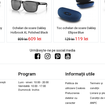
ey
Ochelari de soare Oakley
Toc ochelari de soare Oakley
Holbrook XL Polished Black
Ellipse Blue
Prizm Black
609 lei
119 lei
809 lei
129 lei
Urmărește-ne pe social media
Program
Informații utile
rești
Luni - vineri: 10.00 - 20.00
Politica de
Termeni și
Sâmbătă: 10.00 - 17.00
utilizare Cookies
condiții
Duminică: închis
Prelucrarea
Livrare și pl
datelor cu
Condiții de 
caracter
ANPC