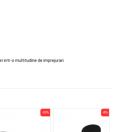
i intr-o multitudine de imprejurari.
-30%
-8%