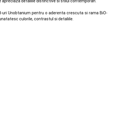
apreciaza detaliile distinctive si stilul contemporan.
epad-uri Unobtanium pentru o aderenta crescuta si rama BiO-
atatesc culorile, contrastul si detaliile.