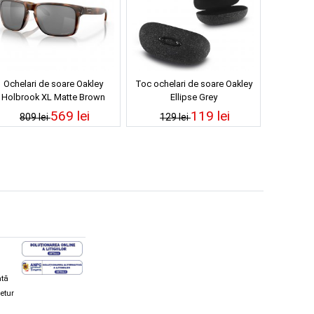
Ochelari de soare Oakley
Toc ochelari de soare Oakley
Holbrook XL Matte Brown
Ellipse Grey
Tortoise Prizm Black
569 lei
119 lei
809 lei
129 lei
ată
retur