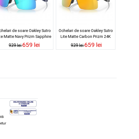
chelari de soare Oakley Sutro
Ochelari de soare Oakley Sutro
te Matte Navy Prizm Sapphire
Lite Matte Carbon Prizm 24K
659 lei
659 lei
939 lei
939 lei
ată
retur