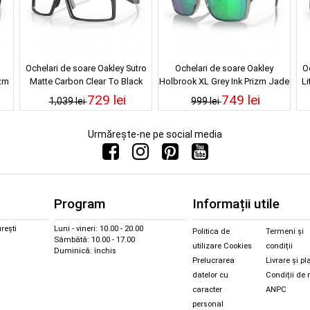
Ochelari de soare Oakley Sutro
Ochelari de soare Oakley
O
izm
Matte Carbon Clear To Black
Holbrook XL Grey Ink Prizm Jade
Li
Iridium Photochromic
Polarized
729 lei
749 lei
1,039 lei
999 lei
Urmărește-ne pe social media
Program
Informații utile
rești
Luni - vineri: 10.00 - 20.00
Politica de
Termeni și
Sâmbătă: 10.00 - 17.00
utilizare Cookies
condiții
Duminică: închis
Prelucrarea
Livrare și pl
datelor cu
Condiții de 
caracter
ANPC
personal