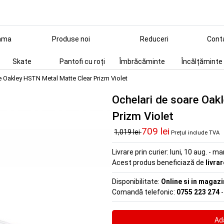
ama
Produse noi
Reduceri
Cont
Skate
Pantofi cu roți
Îmbrăcăminte
Încălțăminte
e Oakley HSTN Metal Matte Clear Prizm Violet
Ochelari de soare Oak
Prizm Violet
709 lei
1,019 lei
Prețul include TVA
Livrare prin curier:
luni, 10 aug. - ma
Acest produs beneficiază de
livra
Disponibilitate:
Online si in magazi
Comandă telefonic:
0755 223 274
-