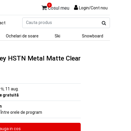
0
Cosul meu
Login/Cont nou
Cauta
act
produs
Ochelari de soare
Ski
Snowboard
ley HSTN Metal Matte Clear
rti, 11 aug.
re gratuită
n
 Între orele de program