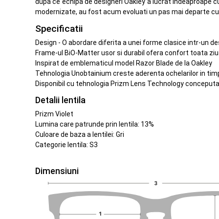
dupa ce echipa de designeri Oakley a lucrat indeaproape cu p
modernizate, au fost acum evoluati un pas mai departe cu 
Specificatii
Design - O abordare diferita a unei forme clasice intr-un de
Frame-ul BiO-Matter usor si durabil ofera confort toata zi
Inspirat de emblematicul model Razor Blade de la Oakley
Tehnologia Unobtainium creste aderenta ochelarilor in timp
Disponibil cu tehnologia Prizm Lens Technology conceputa p
Detalii lentila
Prizm Violet
Lumina care patrunde prin lentila: 13%
Culoare de baza a lentilei: Gri
Categorie lentila: S3
Dimensiuni