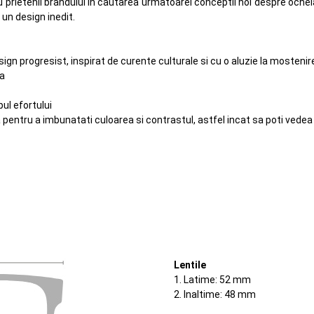
rietenii brandului in cautarea urmatoarei conceptii noi despre ochelarii 
un design inedit.
sign progresist, inspirat de curente culturale si cu o aluzie la mosteni
ua
ul efortului
entru a imbunatati culoarea si contrastul, astfel incat sa poti vedea 
Lentile
1. Latime: 52 mm
2. Inaltime: 48 mm