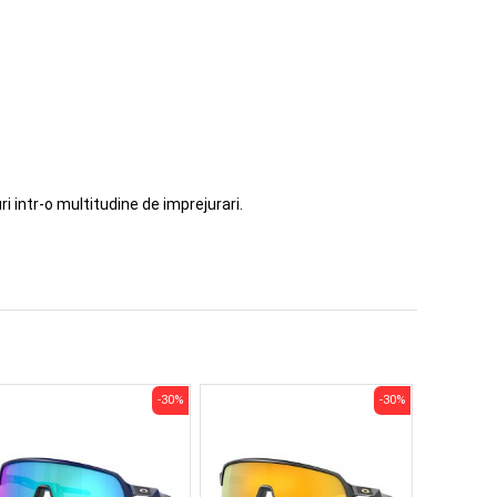
i intr-o multitudine de imprejurari.
-30%
-30%