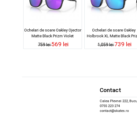
Ochelari de soare Oakley Ojector
Ochelari de soare Oakley
Matte Black Prizm Violet
Holbrook XL Matte Black Pr
Sapphire Polarized
569 lei
739 lei
759 lei
1,059 lei
Contact
Calea Plevnei 222, Bucu
0755 223 274
contact@skates.ro