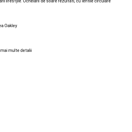
lifestyle. Ochelarii de soare rezultati, cu lentile circulare
rea Oakley
mai multe detalii