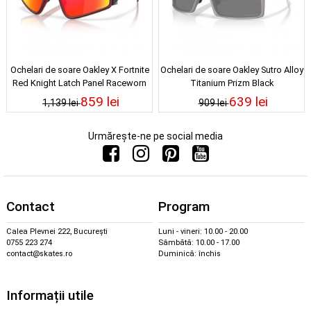
Ochelari de soare Oakley X Fortnite
Ochelari de soare Oakley Sutro Alloy
Red Knight Latch Panel Raceworn
Titanium Prizm Black
Red Prizm Ruby
859 lei
639 lei
1,139 lei
909 lei
Urmărește-ne pe social media
Contact
Program
Calea Plevnei 222, București
Luni - vineri: 10.00 - 20.00
0755 223 274
Sâmbătă: 10.00 - 17.00
contact@skates.ro
Duminică: închis
Informații utile