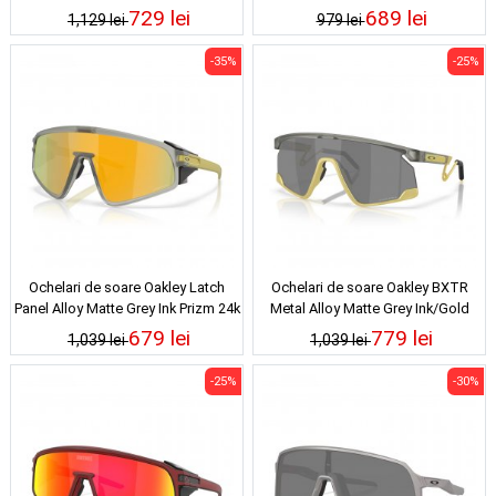
Clear Prizm Deep Water Polarized
729 lei
689 lei
1,129 lei
979 lei
-35%
-25%
Ochelari de soare Oakley Latch
Ochelari de soare Oakley BXTR
Panel Alloy Matte Grey Ink Prizm 24k
Metal Alloy Matte Grey Ink/Gold
Prizm Black
679 lei
779 lei
1,039 lei
1,039 lei
-25%
-30%