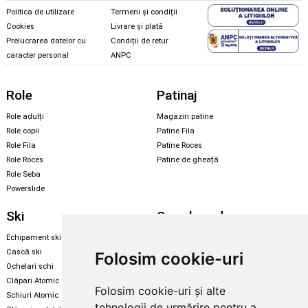
Politica de utilizare
Termeni și condiții
Cookies
Livrare și plată
Prelucrarea datelor cu
Condiții de retur
caracter personal
ANPC
Role
Patinaj
Role adulți
Magazin patine
Role copii
Patine Fila
Role Fila
Patine Roces
Role Roces
Patine de gheață
Role Seba
Powerslide
Ski
Snowboard
Echipament ski
Magazin snowboard
Cască ski
Echipament snowboard
Folosim cookie-uri
Ochelari schi
Legături Rome SDS
Clăpari Atomic
Folosim cookie-uri și alte
Skate & longboard
Schiuri Atomic
tehnologii de urmărire pentru a