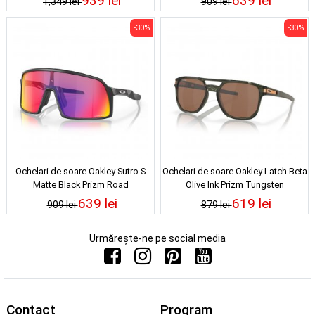
939 lei
639 lei
1,349 lei
909 lei
-30%
-30%
Ochelari de soare Oakley Sutro S
Ochelari de soare Oakley Latch Beta
Matte Black Prizm Road
Olive Ink Prizm Tungsten
639 lei
619 lei
909 lei
879 lei
Urmărește-ne pe social media
Contact
Program