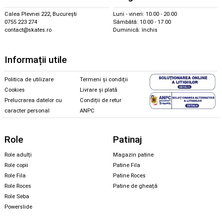
Calea Plevnei 222, București
Luni - vineri: 10.00 - 20.00
0755 223 274
Sâmbătă: 10.00 - 17.00
contact@skates.ro
Duminică: închis
Informații utile
Politica de utilizare
Termeni și condiții
Cookies
Livrare și plată
Prelucrarea datelor cu
Condiții de retur
caracter personal
ANPC
Role
Patinaj
Role adulți
Magazin patine
Role copii
Patine Fila
Role Fila
Patine Roces
Role Roces
Patine de gheață
Role Seba
Powerslide