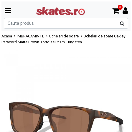
0
C
p
Acasa
IMBRACAMINTE
Ochelari de soare
Ochelari de soare Oakley
Paracord Matte Brown Tortoise Prizm Tungsten