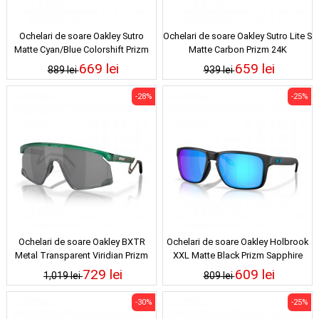
Ochelari de soare Oakley Sutro
Ochelari de soare Oakley Sutro Lite S
Matte Cyan/Blue Colorshift Prizm
Matte Carbon Prizm 24K
Road
669 lei
659 lei
889 lei
939 lei
-28%
-25%
Ochelari de soare Oakley BXTR
Ochelari de soare Oakley Holbrook
Metal Transparent Viridian Prizm
XXL Matte Black Prizm Sapphire
Black
729 lei
609 lei
1,019 lei
809 lei
-30%
-25%