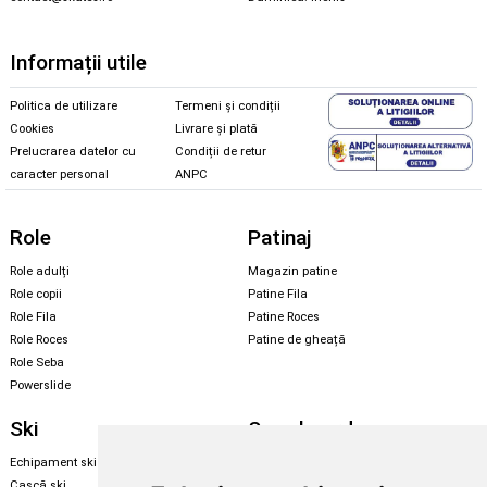
Informații utile
Politica de utilizare
Termeni și condiții
Cookies
Livrare și plată
Prelucrarea datelor cu
Condiții de retur
caracter personal
ANPC
Role
Patinaj
Role adulți
Magazin patine
Role copii
Patine Fila
Role Fila
Patine Roces
Role Roces
Patine de gheață
Role Seba
Powerslide
Ski
Snowboard
Echipament ski
Magazin snowboard
Cască ski
Echipament snowboard