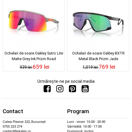
Ochelari de soare Oakley Sutro Lite
Ochelari de soare Oakley BXTR
Matte Grey Ink Prizm Road
Metal Black Prizm Jade
659 lei
769 lei
939 lei
1,019 lei
Urmărește-ne pe social media
Contact
Program
Calea Plevnei 222, București
Luni - vineri: 10.00 - 20.00
0755 223 274
Sâmbătă: 10.00 - 17.00
contact@skates.ro
Duminică: închis