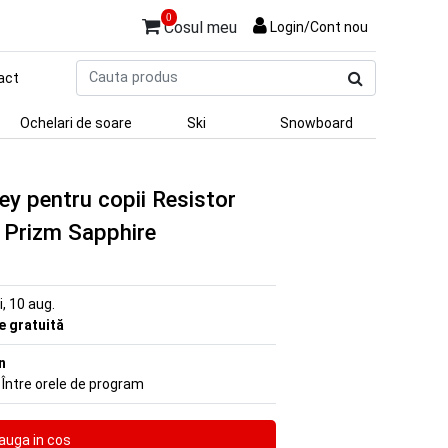
0
Cosul meu
Login/Cont nou
Cauta
act
produs
Ochelari de soare
Ski
Snowboard
ey pentru copii Resistor
 Prizm Sapphire
ni, 10 aug.
re gratuită
n
 Între orele de program