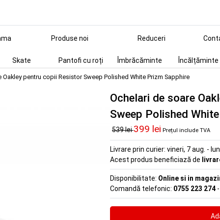
ama
Produse noi
Reduceri
Cont
Skate
Pantofi cu roți
Îmbrăcăminte
Încălțăminte
e Oakley pentru copii Resistor Sweep Polished White Prizm Sapphire
Ochelari de soare Oakl
Sweep Polished White
399 lei
539 lei
Prețul include TVA
Livrare prin curier:
vineri, 7 aug. - lu
Acest produs beneficiază de
livra
Disponibilitate:
Online si in magazi
Comandă telefonic:
0755 223 274
-