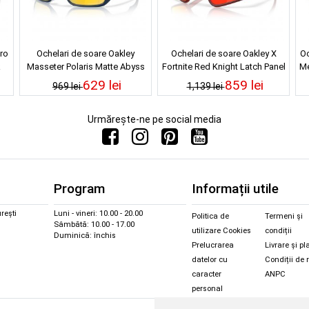
ro
Ochelari de soare Oakley
Ochelari de soare Oakley X
Oc
Masseter Polaris Matte Abyss
Fortnite Red Knight Latch Panel
Me
Prizm 24k Polarized
Raceworn Red Prizm Ruby
629 lei
859 lei
969 lei
1,139 lei
Urmărește-ne pe social media
Program
Informații utile
rești
Luni - vineri: 10.00 - 20.00
Politica de
Termeni și
Sâmbătă: 10.00 - 17.00
utilizare Cookies
condiții
Duminică: închis
Prelucrarea
Livrare și pl
datelor cu
Condiții de 
caracter
ANPC
personal