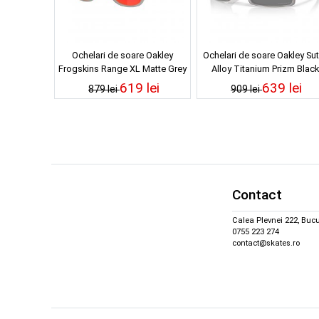
Ochelari de soare Oakley
Ochelari de soare Oakley Sut
Frogskins Range XL Matte Grey
Alloy Titanium Prizm Black
Smoke Grey Ink Prizm Ruby
619 lei
639 lei
879 lei
909 lei
Contact
Calea Plevnei 222, Bucu
0755 223 274
contact@skates.ro