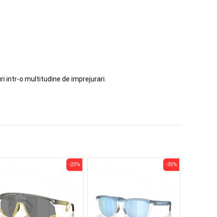
i intr-o multitudine de imprejurari.
-25%
-35%