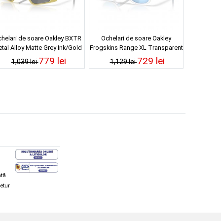
helari de soare Oakley BXTR
Ochelari de soare Oakley
tal Alloy Matte Grey Ink/Gold
Frogskins Range XL Transparent
Prizm Black
Stonewash Clear Prizm Deep
779 lei
729 lei
1,039 lei
1,129 lei
Water Polarized
ată
retur