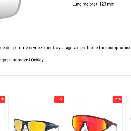
Lungime brat: 123 mm
eme de greutate si viteza pentru a asigura o protectie fara compromisur
agazin autorizat Oakley
30%
-35%
-25%