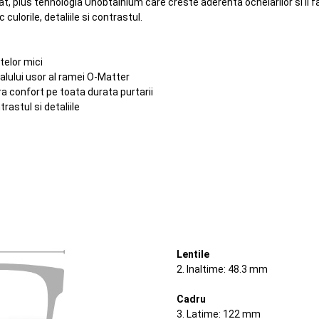
t, plus tehnologia Unobtainium care creste aderenta ochelarilor si ii fa
lorile, detaliile si contrastul.
telor mici
ialului usor al ramei O-Matter
a confort pe toata durata purtarii
astul si detaliile
Lentile
2. Inaltime: 48.3 mm
Cadru
3. Latime: 122 mm