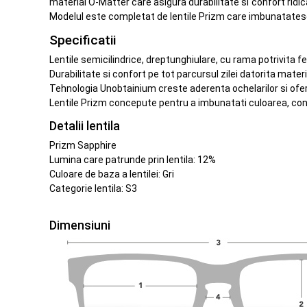
material O-Matter care asigura durabilitate si confort ridica
Modelul este completat de lentile Prizm care imbunatatesc cu
Specificatii
Lentile semicilindrice, dreptunghiulare, cu rama potrivita fe
Durabilitate si confort pe tot parcursul zilei datorita mater
Tehnologia Unobtainium creste aderenta ochelarilor si ofer
Lentile Prizm concepute pentru a imbunatati culoarea, contr
Detalii lentila
Prizm Sapphire
Lumina care patrunde prin lentila: 12%
Culoare de baza a lentilei: Gri
Categorie lentila: S3
Dimensiuni