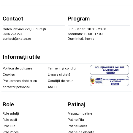
Contact
Program
Calea Plevnei 222, București
Luni - vineri: 10.00 - 20.00
0755 223 274
Sâmbătă: 10.00 - 17.00
contact@skates.ro
Duminică: închis
Informații utile
Politica de utilizare
Termeni și condiții
Cookies
Livrare și plată
Prelucrarea datelor cu
Condiții de retur
caracter personal
ANPC
Role
Patinaj
Role adulți
Magazin patine
Role copii
Patine Fila
Role Fila
Patine Roces
Role Roces
Patine de gheață