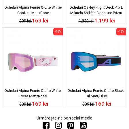
Ochelari Alpina Fernie Q-Lite White-
Ochelari Oakley Flight Deck Pro L
Confetti Matt/Rose
Mikaela Shiffrin Signature Prizm
Snow Iced Iridium 25/26
169 lei
1,199 lei
309 lei
1,839 lei
-45%
-45%
Ochelari Alpina Fernie Q-Lite White-
Ochelari Alpina Fernie Q-Lite Black-
Rose Matt/Rose
Oil Matt/Blue
169 lei
169 lei
309 lei
309 lei
Urmărește-ne pe social media