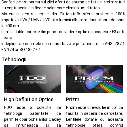
Confort pe tot parcursul zilei oferit de spuma de fata in trei straturi,
cu captuseala din fleece polar care elimina umiditatea
Materialul pentru lentile din Plutonite® ofera protectie 100%
impotriva UVA / UVB / UVC si a luminii albastre daunatoare de pana
la 400 nm
Lentile duble corecte din punct de vedere optic cu acoperire F3 anti-
ceata
Indeplineste cerintele de impact bazate pe standardele ANSI Z87.1,
EN 174 si ISO 18527-1
Tehnologii
High Definition Optics
Prizm
HDO este o colectie de
Prizm este o revolutie in optica
tehnologii patentate ce
faurita in decenii de cercetare.
permite doar ochelarilor Oakley
Lentilele dotate cu aceasta
sa intruneasca si sa
tehnologie ofera control