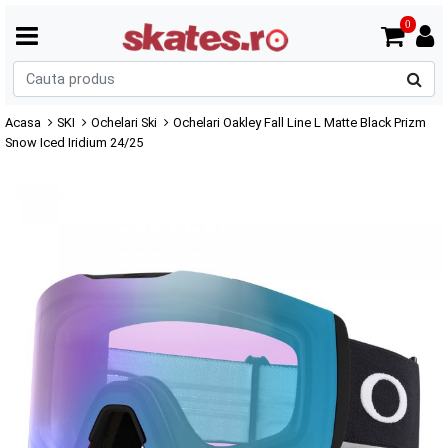
0
C
p
Acasa
SKI
Ochelari Ski
Ochelari Oakley Fall Line L Matte Black Prizm
Snow Iced Iridium 24/25