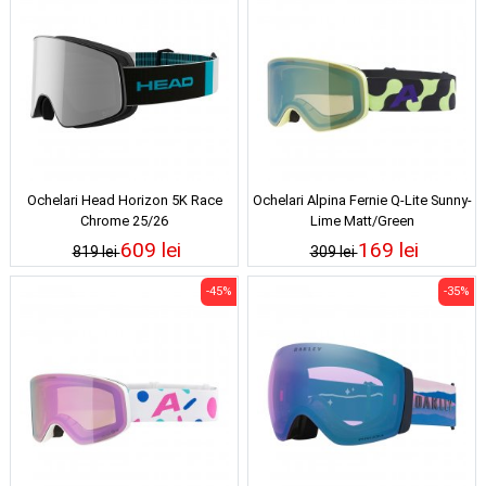
Ochelari Head Horizon 5K Race
Ochelari Alpina Fernie Q-Lite Sunny-
Chrome 25/26
Lime Matt/Green
609 lei
169 lei
819 lei
309 lei
-45%
-35%