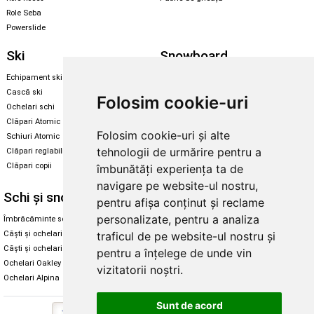
Role Seba
Powerslide
Ski
Snowboard
Echipament ski
Magazin snowboard
Cască ski
Echipament snowboard
Folosim cookie-uri
Ochelari schi
Legături Rome SDS
Clăpari Atomic
Skate & longboard
Folosim cookie-uri și alte
Schiuri Atomic
tehnologii de urmărire pentru a
Clăpari reglabili
Santa Cruz
Clăpari copii
îmbunătăți experiența ta de
Enuff Skateboards
navigare pe website-ul nostru,
Schi și snowboard
Diverse
pentru afișa conținut și reclame
personalizate, pentru a analiza
Îmbrăcăminte schi și snowboard
Cum aleg rolele
Căști și ochelari de iarnă
Cum aleg ochelarii
traficul de pe website-ul nostru și
Căști și ochelari Alpina
Ochelari de soare Oakley
pentru a înțelege de unde vin
Ochelari Oakley
Ochelari de soare Alpina
vizitatorii noștri.
Ochelari Alpina
Intretinere manusi
Sunt de acord