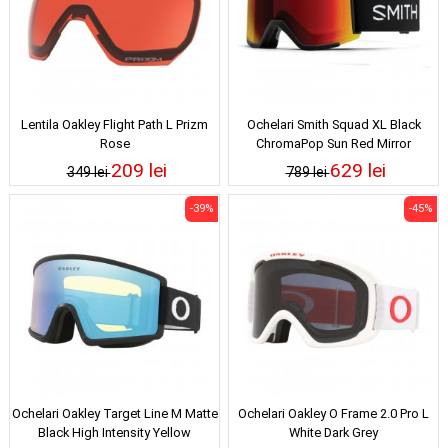
Lentila Oakley Flight Path L Prizm
Ochelari Smith Squad XL Black
Rose
ChromaPop Sun Red Mirror
209 lei
629 lei
349 lei
789 lei
-39%
-45%
Ochelari Oakley Target Line M Matte
Ochelari Oakley O Frame 2.0 Pro L
Black High Intensity Yellow
White Dark Grey