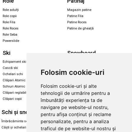
Role
Patinaj
Role adulți
Magazin patine
Role copii
Patine Fila
Role Fila
Patine Roces
Role Roces
Patine de gheață
Role Seba
Powerslide
Ski
Snowboard
Echipament ski
Magazin snowboard
Cască ski
Echipament snowboard
Folosim cookie-uri
Ochelari schi
Legături Rome SDS
Clăpari Atomic
Skate & longboard
Folosim cookie-uri și alte
Schiuri Atomic
tehnologii de urmărire pentru a
Clăpari reglabili
Santa Cruz
Clăpari copii
îmbunătăți experiența ta de
Enuff Skateboards
navigare pe website-ul nostru,
Schi și snowboard
Diverse
pentru afișa conținut și reclame
personalizate, pentru a analiza
Îmbrăcăminte schi și snowboard
Cum aleg rolele
traficul de pe website-ul nostru și
Căști și ochelari de iarnă
Cum aleg ochelarii