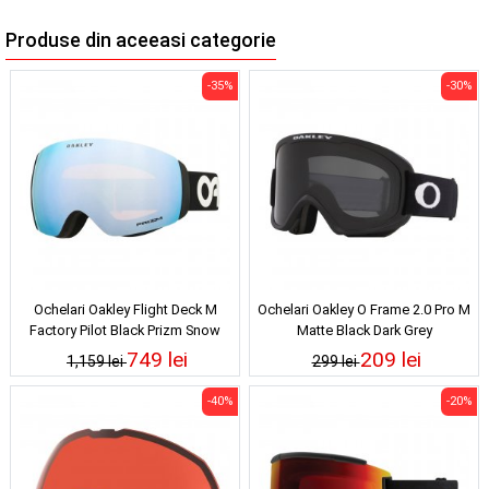
Produse din aceeasi categorie
-35%
-30%
Ochelari Oakley Flight Deck M
Ochelari Oakley O Frame 2.0 Pro M
Factory Pilot Black Prizm Snow
Matte Black Dark Grey
Sapphire Iridium
749 lei
209 lei
1,159 lei
299 lei
-40%
-20%