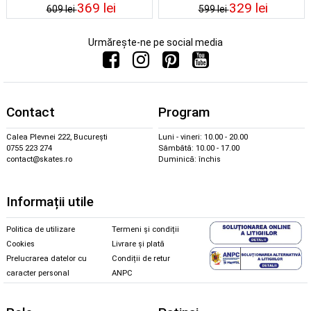
369 lei
329 lei
609 lei
599 lei
Urmărește-ne pe social media
Contact
Program
Calea Plevnei 222, București
Luni - vineri: 10.00 - 20.00
0755 223 274
Sâmbătă: 10.00 - 17.00
contact@skates.ro
Duminică: închis
Informații utile
Politica de utilizare
Termeni și condiții
Cookies
Livrare și plată
Prelucrarea datelor cu
Condiții de retur
caracter personal
ANPC