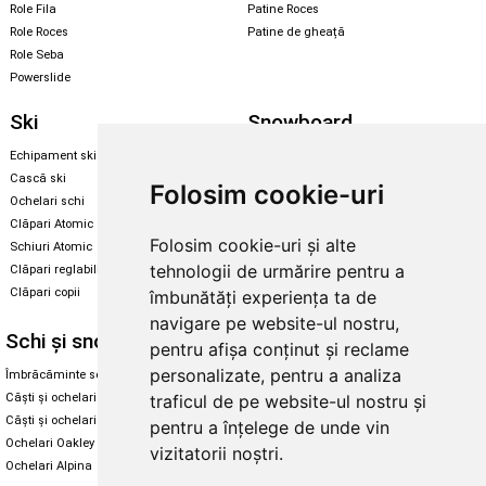
Role Fila
Patine Roces
Role Roces
Patine de gheață
Role Seba
Powerslide
Ski
Snowboard
Echipament ski
Magazin snowboard
Cască ski
Echipament snowboard
Folosim cookie-uri
Ochelari schi
Legături Rome SDS
Clăpari Atomic
Skate & longboard
Folosim cookie-uri și alte
Schiuri Atomic
tehnologii de urmărire pentru a
Clăpari reglabili
Santa Cruz
Clăpari copii
îmbunătăți experiența ta de
Enuff Skateboards
navigare pe website-ul nostru,
Schi și snowboard
Diverse
pentru afișa conținut și reclame
personalizate, pentru a analiza
Îmbrăcăminte schi și snowboard
Cum aleg rolele
Căști și ochelari de iarnă
Cum aleg ochelarii
traficul de pe website-ul nostru și
Căști și ochelari Alpina
Ochelari de soare Oakley
pentru a înțelege de unde vin
Ochelari Oakley
Ochelari de soare Alpina
vizitatorii noștri.
Ochelari Alpina
Intretinere manusi