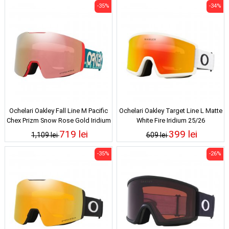
-35%
-34%
Ochelari Oakley Fall Line M Pacific
Ochelari Oakley Target Line L Matte
Chex Prizm Snow Rose Gold Iridium
White Fire Iridium 25/26
25/26
719 lei
399 lei
1,109 lei
609 lei
-35%
-26%