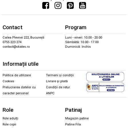
Contact
Program
Calea Plevnei 222, București
Luni - vineri: 10.00 - 20.00
0755 223 274
Sâmbătă: 10.00 - 17.00
contact@skates.ro
Duminică: închis
Informații utile
Politica de utilizare
Termeni și condiții
Cookies
Livrare și plată
Prelucrarea datelor cu
Condiții de retur
caracter personal
ANPC
Role
Patinaj
Role adulți
Magazin patine
Role copii
Patine Fila