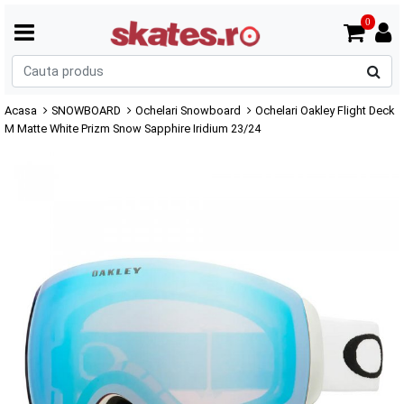
0
C
p
Acasa
SNOWBOARD
Ochelari Snowboard
Ochelari Oakley Flight Deck
M Matte White Prizm Snow Sapphire Iridium 23/24