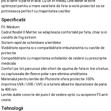
jos si dintr-o parte in alta. Cu un ﬁt mediu, Line Miner M este
optimizat pentru o mare varietate de fete si este proiectat sa se
potriveasca perfect cu majoritatea castilor.
Specificatii
Fit: Medium
Cadrul flexibil O Matter se adapteaza confortabil pe fata, chiar si in
conditii de frig extrem
Sistem rapid de schimbare a lentilelor
Vizibilitate sporita si o compatibilitate imbunatatita cu castile de
protectie
Compatibilitate cu majoritatea ochelarilor de vedere cu prescriptie
medicala
Confort pe tot parcursul zilei oferit de spuma de fata in trei straturi,
cu captuseala din fleece polar care elimina umiditatea
Materialul pentru lentile din Plutonite ofera protectie 100%
impotriva UVA / UVB / UVC si a luminii albastre daunatoare de pana
la 400 nm
Lentile duble corecte din punct de vedere optic cu acoperire F3 anti-
ceata
Tehnologii