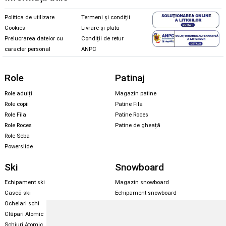
Politica de utilizare
Termeni și condiții
Cookies
Livrare și plată
Prelucrarea datelor cu
Condiții de retur
caracter personal
ANPC
Role
Patinaj
Role adulți
Magazin patine
Role copii
Patine Fila
Role Fila
Patine Roces
Role Roces
Patine de gheață
Role Seba
Powerslide
Ski
Snowboard
Echipament ski
Magazin snowboard
Cască ski
Echipament snowboard
Ochelari schi
Legături Rome SDS
Clăpari Atomic
Skate & longboard
Schiuri Atomic