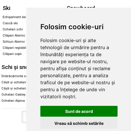
Ski
Snowboard
Echipament ski
Magazin snowboard
Cască ski
Echipament snowboard
Folosim cookie-uri
Ochelari schi
Legături Rome SDS
Clăpari Atomic
Folosim cookie-uri și alte
Skate & longboard
Schiuri Atomic
tehnologii de urmărire pentru a
Clăpari reglabili
Santa Cruz
îmbunătăți experiența ta de
Clăpari copii
Enuff Skateboards
navigare pe website-ul nostru,
Schi și snowboard
Diverse
pentru afișa conținut și reclame
personalizate, pentru a analiza
Îmbrăcăminte schi și snowboard
Cum aleg rolele
traficul de pe website-ul nostru și
Căști și ochelari de iarnă
Cum aleg ochelarii
Căști și ochelari Alpina
Ochelari de soare Oakley
pentru a înțelege de unde vin
Ochelari Oakley
Ochelari de soare Alpina
vizitatorii noștri.
Ochelari Alpina
Intretinere manusi
Sunt de acord
Vreau să schimb setările