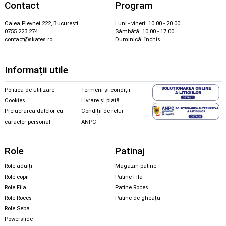
Contact
Program
Calea Plevnei 222, București
Luni - vineri: 10.00 - 20.00
0755 223 274
Sâmbătă: 10.00 - 17.00
contact@skates.ro
Duminică: închis
Informații utile
Politica de utilizare
Termeni și condiții
Cookies
Livrare și plată
Prelucrarea datelor cu
Condiții de retur
caracter personal
ANPC
Role
Patinaj
Role adulți
Magazin patine
Role copii
Patine Fila
Role Fila
Patine Roces
Role Roces
Patine de gheață
Role Seba
Powerslide