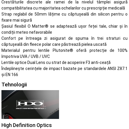
Crestăturile discrete ale ramei de la nivelul tâmplei asigură
compatibilitatea cu majoritatea ochelarilor cu prescripție medicală
Strap reglabil de 50mm lățime cu căptușeală din silicon pentru o
fixare mai sigură
Șasiul flexibil O Matter® se adaptează ușor feței tale, chiar și în
condiții meteo nefavorabile
Confort pe întreaga zi asigurat de spuma în trei straturi cu
căptușeală din fleece polar care păstrează pielea uscată
Materialul pentru lentile Plutonite® oferă protecție de 100%
împotriva UVA / UVB / UVC
Lentile optice Dual Lens cu strat de acoperire F3 anti-ceață
Îndeplinește cerințele de impact bazate pe standardele ANSI Z87.1
și EN 166
Tehnologii
High Definition Optics