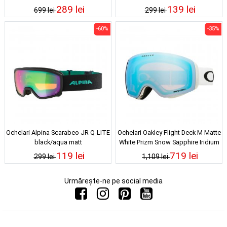
289 lei
139 lei
699 lei
299 lei
-60%
-35%
Ochelari Alpina Scarabeo JR Q-LITE
Ochelari Oakley Flight Deck M Matte
black/aqua matt
White Prizm Snow Sapphire Iridium
23/24
119 lei
719 lei
299 lei
1,109 lei
Urmărește-ne pe social media