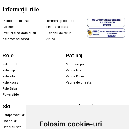
Informații utile
Politica de utilizare
Termeni și condiții
Cookies
Livrare și plată
Prelucrarea datelor cu
Condiții de retur
caracter personal
ANPC
Role
Patinaj
Role adulți
Magazin patine
Role copii
Patine Fila
Role Fila
Patine Roces
Role Roces
Patine de gheață
Role Seba
Powerslide
Ski
Snowboard
Echipament ski
Magazin snowboard
Cască ski
Echipament snowboard
Folosim cookie-uri
Ochelari schi
Legături Rome SDS