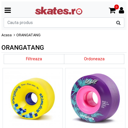
0
C
p
Acasa
ORANGATANG
ORANGATANG
Filtreaza
Ordoneaza