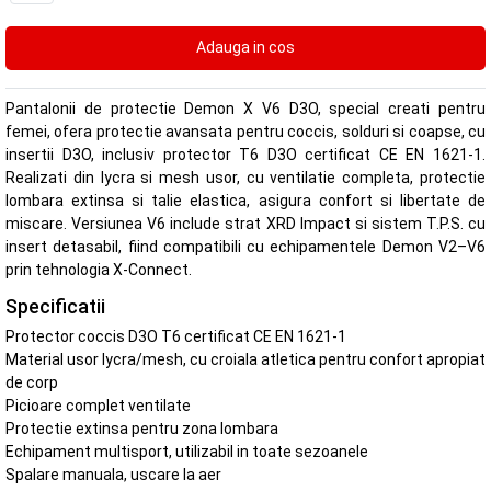
Pantalonii de protectie Demon X V6 D3O, special creati pentru
femei, ofera protectie avansata pentru coccis, solduri si coapse, cu
insertii D3O, inclusiv protector T6 D3O certificat CE EN 1621-1.
Realizati din lycra si mesh usor, cu ventilatie completa, protectie
lombara extinsa si talie elastica, asigura confort si libertate de
miscare. Versiunea V6 include strat XRD Impact si sistem T.P.S. cu
insert detasabil, fiind compatibili cu echipamentele Demon V2–V6
prin tehnologia X-Connect.
Specificatii
Protector coccis D3O T6 certificat CE EN 1621-1
Material usor lycra/mesh, cu croiala atletica pentru confort apropiat
de corp
Picioare complet ventilate
Protectie extinsa pentru zona lombara
Echipament multisport, utilizabil in toate sezoanele
Spalare manuala, uscare la aer