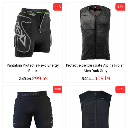
-14%
-64%
Pantaloni Protectie Rekd Energy
Protectie pentru spate Alpina Prolan
Black
Men Dark Grey
299 lei
309 lei
349 lei
849 lei
-39%
-30%