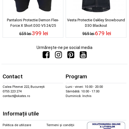
Pantaloni Protectie Demon Flex-
Vesta Protectie Oakley Snowbound
Force X Short D3O V5 24/25
D3O Blackout
399 lei
679 lei
659 lei
969 lei
Urmărește-ne pe social media
Contact
Program
Calea Plevnei 222, București
Luni - vineri: 10.00 - 20.00
0755 223 274
Sâmbătă: 10.00 - 17.00
contact@skates.ro
Duminică: închis
Informații utile
Politica de utilizare
Termeni și condiții