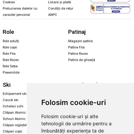
Cookies
Livrare și plată
Prelucrarea datelor cu
Condiții de retur
caracter personal
ANPC
Role
Patinaj
Role adulți
Magazin patine
Role copii
Patine Fila
Role Fila
Patine Roces
Role Roces
Patine de gheață
Role Seba
Powerslide
Ski
Snowboard
Echipament ski
Magazin snowboard
Folosim cookie-uri
Cască ski
Echipament snowboard
Ochelari schi
Legături Rome SDS
Clăpari Atomic
Folosim cookie-uri și alte
Skate & longboard
Schiuri Atomic
tehnologii de urmărire pentru a
Clăpari reglabili
Santa Cruz
îmbunătăți experiența ta de
Clăpari copii