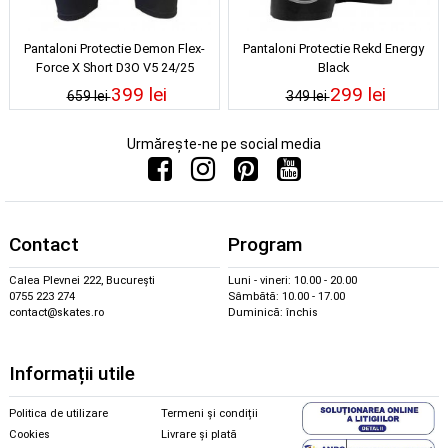
Pantaloni Protectie Demon Flex-
Pantaloni Protectie Rekd Energy
Force X Short D3O V5 24/25
Black
399 lei
299 lei
659 lei
349 lei
Urmărește-ne pe social media
Contact
Program
Calea Plevnei 222, București
Luni - vineri: 10.00 - 20.00
0755 223 274
Sâmbătă: 10.00 - 17.00
contact@skates.ro
Duminică: închis
Informații utile
Politica de utilizare
Termeni și condiții
Cookies
Livrare și plată