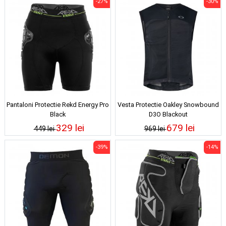
-27%
-30%
Pantaloni Protectie Rekd Energy Pro
Vesta Protectie Oakley Snowbound
Black
D3O Blackout
329 lei
679 lei
449 lei
969 lei
-39%
-14%