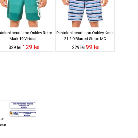
taloni scurti apa Oakley Retro
Pantaloni scurti apa Oakley Kana
Mark 19 Viridian
21 2.0 Blurred Stripe MC
129 lei
99 lei
329 lei
229 lei
ată
retur