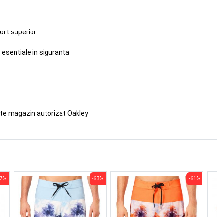
ort superior
 esentiale in siguranta
ste magazin autorizat Oakley
67%
-63%
-61%