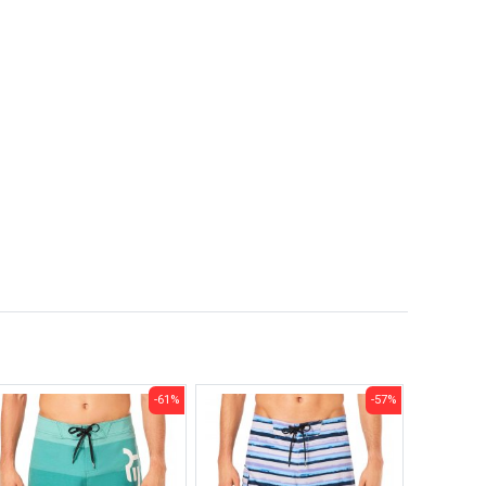
-61%
-57%