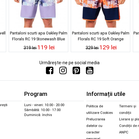
well
Pantaloni scurti apa Oakley Palm
Pantaloni scurti apa Oakley Palm
Pan
Florals RC 19 Stonewash Blue
Florals RC 19 Soft Orange
119 lei
129 lei
319 lei
329 lei
Urmărește-ne pe social media
Program
Informații utile
rești
Luni - vineri: 10.00 - 20.00
Politica de
Termeni și
Sâmbătă: 10.00 - 17.00
utilizare Cookies
condiții
Duminică: închis
Prelucrarea
Livrare și pl
datelor cu
Condiții de 
caracter
ANPC
personal