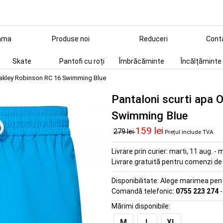
ama
Produse noi
Reduceri
Cont
Skate
Pantofi cu roți
Îmbrăcăminte
Încălțăminte
 Oakley Robinson RC 16 Swimming Blue
Pantaloni scurti apa 
Swimming Blue
159 lei
279 lei
Prețul include TVA
Livrare prin curier:
marti, 11 aug. - m
Livrare gratuită pentru comenzi d
Disponibilitate:
Alege marimea pentr
Comandă telefonic:
0755 223 274
-
Mărimi disponibile:
M
L
XL