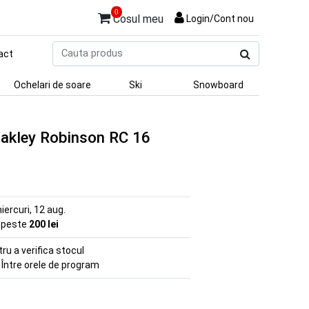
0
Cosul meu
Login/Cont nou
Cauta
act
produs
Ochelari de soare
Ski
Snowboard
Oakley Robinson RC 16
iercuri, 12 aug.
e peste
200 lei
u a verifica stocul
 Între orele de program