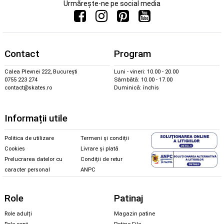
Urmărește-ne pe social media
Contact
Program
Calea Plevnei 222, București
Luni - vineri: 10.00 - 20.00
0755 223 274
Sâmbătă: 10.00 - 17.00
contact@skates.ro
Duminică: închis
Informații utile
Politica de utilizare
Termeni și condiții
Cookies
Livrare și plată
Prelucrarea datelor cu
Condiții de retur
caracter personal
ANPC
Role
Patinaj
Role adulți
Magazin patine