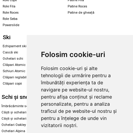
Role copii
Patine Fila
Role Fila
Patine Roces
Role Roces
Patine de gheață
Role Seba
Powerslide
Ski
Snowboard
Echipament ski
Magazin snowboard
Folosim cookie-uri
Cască ski
Echipament snowboard
Ochelari schi
Legături Rome SDS
Clăpari Atomic
Folosim cookie-uri și alte
Skate & longboard
Schiuri Atomic
tehnologii de urmărire pentru a
Clăpari reglabili
Santa Cruz
îmbunătăți experiența ta de
Clăpari copii
Enuff Skateboards
navigare pe website-ul nostru,
Schi și snowboard
Diverse
pentru afișa conținut și reclame
personalizate, pentru a analiza
Îmbrăcăminte schi și snowboard
Cum aleg rolele
traficul de pe website-ul nostru și
Căști și ochelari de iarnă
Cum aleg ochelarii
pentru a înțelege de unde vin
Căști și ochelari Alpina
Ochelari de soare Oakley
vizitatorii noștri.
Ochelari Oakley
Ochelari de soare Alpina
Ochelari Alpina
Intretinere manusi