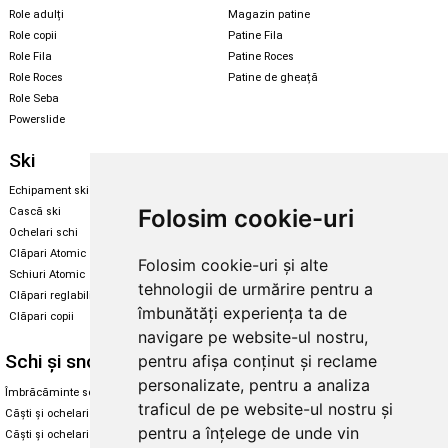
Role adulți
Magazin patine
Role copii
Patine Fila
Role Fila
Patine Roces
Role Roces
Patine de gheață
Role Seba
Powerslide
Ski
Snowboard
Echipament ski
Magazin snowboard
Folosim cookie-uri
Cască ski
Echipament snowboard
Ochelari schi
Legături Rome SDS
Clăpari Atomic
Folosim cookie-uri și alte
Skate & longboard
Schiuri Atomic
tehnologii de urmărire pentru a
Clăpari reglabili
Santa Cruz
îmbunătăți experiența ta de
Clăpari copii
Enuff Skateboards
navigare pe website-ul nostru,
Schi și snowboard
Diverse
pentru afișa conținut și reclame
personalizate, pentru a analiza
Îmbrăcăminte schi și snowboard
Cum aleg rolele
traficul de pe website-ul nostru și
Căști și ochelari de iarnă
Cum aleg ochelarii
pentru a înțelege de unde vin
Căști și ochelari Alpina
Ochelari de soare Oakley