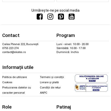
Urmărește-ne pe social media
Contact
Program
Calea Plevnei 222, București
Luni - vineri: 10.00 - 20.00
0755 223 274
Sâmbătă: 10.00 - 17.00
contact@skates.ro
Duminică: închis
Informații utile
Politica de utilizare
Termeni și condiții
Cookies
Livrare și plată
Prelucrarea datelor cu
Condiții de retur
caracter personal
ANPC
Role
Patinaj