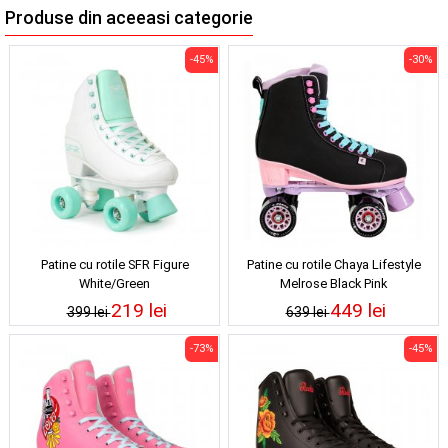
Produse din aceeasi categorie
-45%
-30%
Patine cu rotile SFR Figure
Patine cu rotile Chaya Lifestyle
White/Green
Melrose Black Pink
219 lei
449 lei
399 lei
639 lei
-73%
-45%