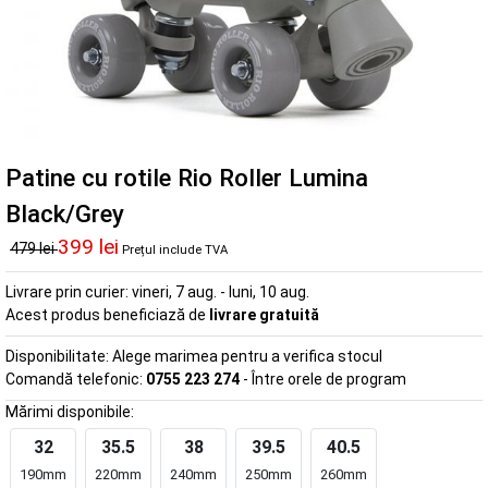
Patine cu rotile Rio Roller Lumina
Black/Grey
399 lei
479 lei
Prețul include TVA
Livrare prin curier:
vineri, 7 aug. - luni, 10 aug.
Acest produs beneficiază de
livrare gratuită
Disponibilitate:
Alege marimea pentru a verifica stocul
Comandă telefonic:
0755 223 274
- Între orele de program
Mărimi disponibile:
32
35.5
38
39.5
40.5
190mm
220mm
240mm
250mm
260mm