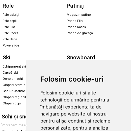
Role
Patinaj
Role adulți
Magazin patine
Role copii
Patine Fila
Role Fila
Patine Roces
Role Roces
Patine de gheață
Role Seba
Powerslide
Ski
Snowboard
Echipament ski
Magazin snowboard
Cască ski
Echipament snowboard
Folosim cookie-uri
Ochelari schi
Legături Rome SDS
Clăpari Atomic
Skate & longboard
Schiuri Atomic
Folosim cookie-uri și alte
Clăpari reglabili
tehnologii de urmărire pentru a
Santa Cruz
Clăpari copii
Enuff Skateboards
îmbunătăți experiența ta de
navigare pe website-ul nostru,
Schi și snowboard
Diverse
pentru afișa conținut și reclame
Îmbrăcăminte schi și snowboard
Cum aleg rolele
personalizate, pentru a analiza