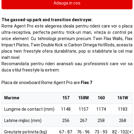
The gassed-up park and transition destroyer.
Rome Agent Pro este alegerea ideala pentru riderii care vor o placa
ultra-receptiva, perfecta pentru trick-uri mari, viteza si control pe
orice element. Cu tehnologii premium precum Twin Flax Walls, Flax
Impact Plates, Twin Double Kick si Carbon Omega HotRods, aceasta
placa twin freestyle ofera durabilitate, pop si stabilitate la cel mai
inalt nivel.
Recomandata pentru rideri avansati sau profesionisti care vor sa
duca stilul freestyle la extrem.
Placa de snowboard Rome Agent Pro are
Flex 7
Marime
157
158W
160
161W
Lungime de contact (mm)
1148
1157
1174
1183
Latime mijloc (mm)
256
267
258
268
Greutate potrivita (kg)
67 - 87
76 - 96
73 - 93
82 - 102(+)