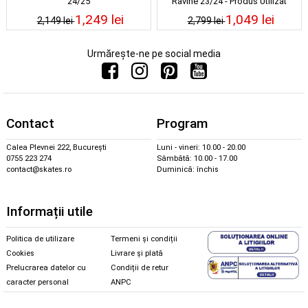
24/25
Ravine 23/24 - Produs Utilizat
1,249 lei
1,049 lei
2,149 lei
2,799 lei
Urmărește-ne pe social media
Contact
Program
Calea Plevnei 222, București
Luni - vineri: 10.00 - 20.00
0755 223 274
Sâmbătă: 10.00 - 17.00
contact@skates.ro
Duminică: închis
Informații utile
Politica de utilizare
Termeni și condiții
Cookies
Livrare și plată
Prelucrarea datelor cu
Condiții de retur
caracter personal
ANPC