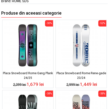
Brand:
ROME SDS
Produse din aceeasi categorie
-30%
-52%
Placa Snowboard Rome Gang Plank
Placa Snowboard Rome Rene-gade
24/25
23/24
1,679 lei
1,449 lei
2,399 lei
2,999 lei
-38%
-38%