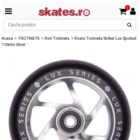
0
C
p
Acasa
TROTINETE
Roti Trotineta
Roata Trotineta Striker Lux Spoked
110mm Silver