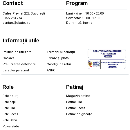
Contact
Program
Calea Plevnei 222, București
Luni - vineri: 10.00 - 20.00
0755 223 274
Sâmbătă: 10.00 - 17.00
contact@skates.ro
Duminică: închis
Informații utile
Politica de utilizare
Termeni și condiții
Cookies
Livrare și plată
Prelucrarea datelor cu
Condiții de retur
caracter personal
ANPC
Role
Patinaj
Role adulți
Magazin patine
Role copii
Patine Fila
Role Fila
Patine Roces
Role Roces
Patine de gheață
Role Seba
Powerslide