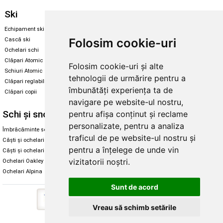
Ski
Snowboard
Echipament ski
Magazin snowboard
Folosim cookie-uri
Cască ski
Echipament snowboard
Ochelari schi
Legături Rome SDS
Clăpari Atomic
Folosim cookie-uri și alte
Skate & longboard
Schiuri Atomic
tehnologii de urmărire pentru a
Clăpari reglabili
Santa Cruz
îmbunătăți experiența ta de
Clăpari copii
Enuff Skateboards
navigare pe website-ul nostru,
Schi și snowboard
Diverse
pentru afișa conținut și reclame
personalizate, pentru a analiza
Îmbrăcăminte schi și snowboard
Cum aleg rolele
traficul de pe website-ul nostru și
Căști și ochelari de iarnă
Cum aleg ochelarii
pentru a înțelege de unde vin
Căști și ochelari Alpina
Ochelari de soare Oakley
vizitatorii noștri.
Ochelari Oakley
Ochelari de soare Alpina
Ochelari Alpina
Intretinere manusi
Sunt de acord
Vreau să schimb setările