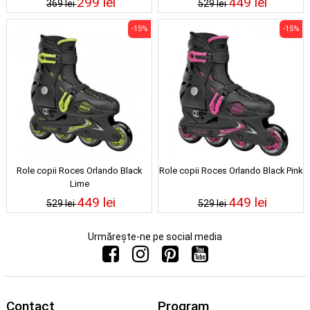
299 lei
449 lei
369 lei
529 lei
-15%
-15%
Role copii Roces Orlando Black
Role copii Roces Orlando Black Pink
Lime
449 lei
449 lei
529 lei
529 lei
Urmărește-ne pe social media
Contact
Program