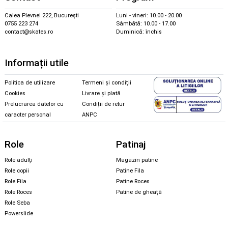
Calea Plevnei 222, București
Luni - vineri: 10.00 - 20.00
0755 223 274
Sâmbătă: 10.00 - 17.00
contact@skates.ro
Duminică: închis
Informații utile
Politica de utilizare
Termeni și condiții
Cookies
Livrare și plată
Prelucrarea datelor cu
Condiții de retur
caracter personal
ANPC
Role
Patinaj
Role adulți
Magazin patine
Role copii
Patine Fila
Role Fila
Patine Roces
Role Roces
Patine de gheață
Role Seba
Powerslide