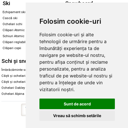
Ski
Snowboard
Echipament ski
Magazin snowboard
Cască ski
Echipament snowboard
Folosim cookie-uri
Ochelari schi
Legături Rome SDS
Clăpari Atomic
Folosim cookie-uri și alte
Skate & longboard
Schiuri Atomic
tehnologii de urmărire pentru a
Clăpari reglabili
Santa Cruz
îmbunătăți experiența ta de
Clăpari copii
Enuff Skateboards
navigare pe website-ul nostru,
Schi și snowboard
Diverse
pentru afișa conținut și reclame
personalizate, pentru a analiza
Îmbrăcăminte schi și snowboard
Cum aleg rolele
traficul de pe website-ul nostru și
Căști și ochelari de iarnă
Cum aleg ochelarii
pentru a înțelege de unde vin
Căști și ochelari Alpina
Ochelari de soare Oakley
Ochelari Oakley
Ochelari de soare Alpina
vizitatorii noștri.
Ochelari Alpina
Intretinere manusi
Sunt de acord
Vreau să schimb setările
Copyright © 2026 Skates.ro | SC Zmart Skating SRL