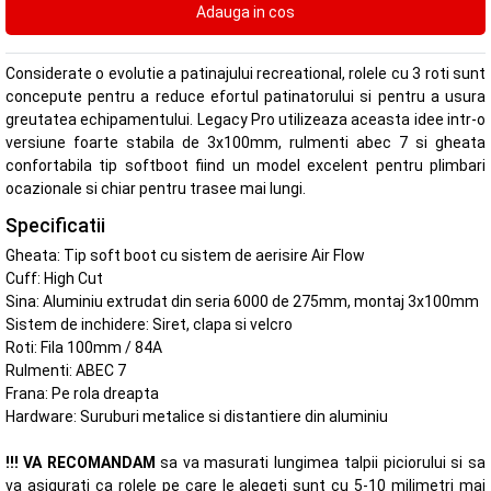
Considerate o evolutie a patinajului recreational, rolele cu 3 roti sunt
concepute pentru a reduce efortul patinatorului si pentru a usura
greutatea echipamentului. Legacy Pro utilizeaza aceasta idee intr-o
versiune foarte stabila de 3x100mm, rulmenti abec 7 si gheata
confortabila tip softboot fiind un model excelent pentru plimbari
ocazionale si chiar pentru trasee mai lungi.
Specificatii
Gheata: Tip soft boot cu sistem de aerisire Air Flow
Cuff: High Cut
Sina: Aluminiu extrudat din seria 6000 de 275mm, montaj 3x100mm
Sistem de inchidere: Siret, clapa si velcro
Roti: Fila 100mm / 84A
Rulmenti: ABEC 7
Frana: Pe rola dreapta
Hardware: Suruburi metalice si distantiere din aluminiu
!!! VA RECOMANDAM
sa va masurati lungimea talpii piciorului si sa
va asigurati ca rolele pe care le alegeti sunt cu 5-10 milimetri mai