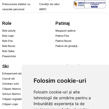
Prelucrarea datelor cu
Condiții de retur
caracter personal
ANPC
Role
Patinaj
Role adulți
Magazin patine
Role copii
Patine Fila
Role Fila
Patine Roces
Role Roces
Patine de gheață
Role Seba
Powerslide
Ski
Snowboard
Echipament ski
Magazin snowboard
Folosim cookie-uri
Cască ski
Echipament snowboard
Ochelari schi
Legături Rome SDS
Clăpari Atomic
Folosim cookie-uri și alte
Skate & longboard
Schiuri Atomic
tehnologii de urmărire pentru a
Clăpari reglabili
Santa Cruz
îmbunătăți experiența ta de
Clăpari copii
Enuff Skateboards