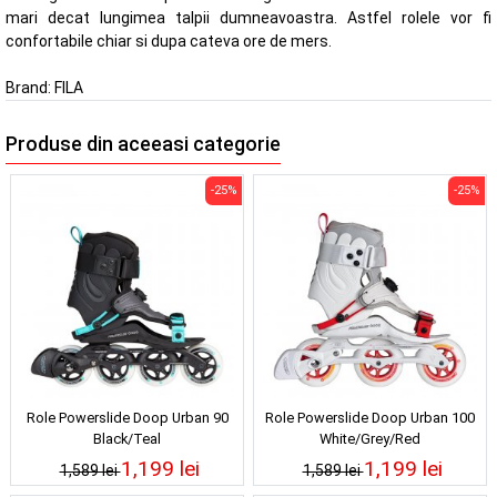
mari decat lungimea talpii dumneavoastra. Astfel rolele vor fi
confortabile chiar si dupa cateva ore de mers.
Brand:
FILA
Produse din aceeasi categorie
-25%
-25%
Role Powerslide Doop Urban 90
Role Powerslide Doop Urban 100
Black/Teal
White/Grey/Red
1,199 lei
1,199 lei
1,589 lei
1,589 lei