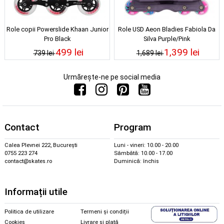
Role copii Powerslide Khaan Junior
Role USD Aeon Bladies Fabiola Da
Pro Black
Silva Purple/Pink
499 lei
1,399 lei
739 lei
1,689 lei
Urmărește-ne pe social media
Contact
Program
Calea Plevnei 222, București
Luni - vineri: 10.00 - 20.00
0755 223 274
Sâmbătă: 10.00 - 17.00
contact@skates.ro
Duminică: închis
Informații utile
Politica de utilizare
Termeni și condiții
Cookies
Livrare și plată