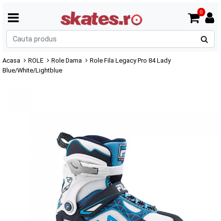
0
C
p
Acasa
ROLE
Role Dama
Role Fila Legacy Pro 84 Lady
Blue/White/Lightblue