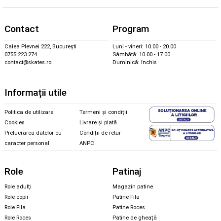
Contact
Program
Calea Plevnei 222, București
Luni - vineri: 10.00 - 20.00
0755 223 274
Sâmbătă: 10.00 - 17.00
contact@skates.ro
Duminică: închis
Informații utile
Politica de utilizare
Termeni și condiții
Cookies
Livrare și plată
Prelucrarea datelor cu
Condiții de retur
caracter personal
ANPC
Role
Patinaj
Role adulți
Magazin patine
Role copii
Patine Fila
Role Fila
Patine Roces
Role Roces
Patine de gheață