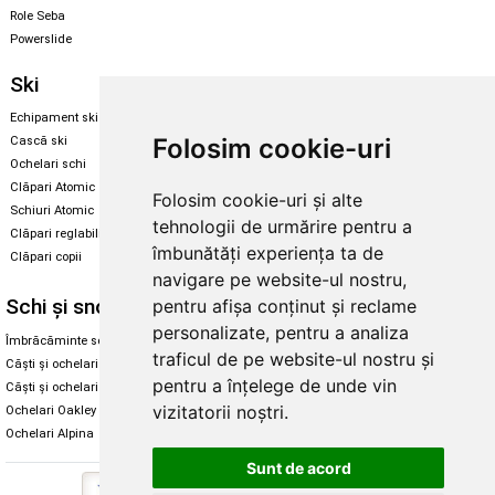
Role Seba
Powerslide
Ski
Snowboard
Echipament ski
Magazin snowboard
Folosim cookie-uri
Cască ski
Echipament snowboard
Ochelari schi
Legături Rome SDS
Clăpari Atomic
Folosim cookie-uri și alte
Skate & longboard
Schiuri Atomic
tehnologii de urmărire pentru a
Clăpari reglabili
Santa Cruz
îmbunătăți experiența ta de
Clăpari copii
Enuff Skateboards
navigare pe website-ul nostru,
Schi și snowboard
Diverse
pentru afișa conținut și reclame
personalizate, pentru a analiza
Îmbrăcăminte schi și snowboard
Cum aleg rolele
traficul de pe website-ul nostru și
Căști și ochelari de iarnă
Cum aleg ochelarii
pentru a înțelege de unde vin
Căști și ochelari Alpina
Ochelari de soare Oakley
vizitatorii noștri.
Ochelari Oakley
Ochelari de soare Alpina
Ochelari Alpina
Intretinere manusi
Sunt de acord