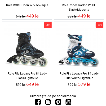
Role ROCES Icon W black/aqua
Role Roces Radon W TIF
Black/Magenta
449 lei
449 lei
649 lei
889 lei
-28%
-36%
Role Fila Legacy Pro 84 Lady
Role Fila Legacy Pro 84 Lady
Black/Lightblue
Blue/White/Lightblue
649 lei
579 lei
899 lei
899 lei
Urmărește-ne pe social media