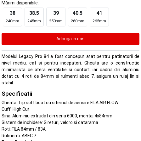
Mărimi disponibile:
38
38.5
39
40.5
41
240mm
245mm
250mm
260mm
265mm
Modelul Legacy Pro 84 a fost conceput atat pentru patinatorii de
nivel mediu, cat si pentru incepatori. Gheata are o constructie
minimalista ce ofera ventilatie si confort, iar cadrul din aluminiu
dotat cu 4 roti de 84mm si rulmenti abec 7, asigura un rulaj lin si
stabil.
Specificatii
Gheata: Tip soft boot cu sitemul de aerisire FILA AIR FLOW
Cuff: High Cut
Sina: Aluminiu extrudat din seria 6000, montaj 4x84mm
Sistem de inchidere: Sireturi, velcro si catarama
Roti: FILA 84mm / 83A
Rulmenti: ABEC 7