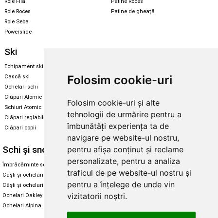
Role Fila
Patine Roces
Role Roces
Patine de gheață
Role Seba
Powerslide
Ski
Snowboard
Echipament ski
Magazin snowboard
Folosim cookie-uri
Cască ski
Echipament snowboard
Ochelari schi
Legături Rome SDS
Clăpari Atomic
Folosim cookie-uri și alte
Skate & longboard
Schiuri Atomic
tehnologii de urmărire pentru a
Clăpari reglabili
Santa Cruz
îmbunătăți experiența ta de
Clăpari copii
Enuff Skateboards
navigare pe website-ul nostru,
Schi și snowboard
Diverse
pentru afișa conținut și reclame
personalizate, pentru a analiza
Îmbrăcăminte schi și snowboard
Cum aleg rolele
traficul de pe website-ul nostru și
Căști și ochelari de iarnă
Cum aleg ochelarii
pentru a înțelege de unde vin
Căști și ochelari Alpina
Ochelari de soare Oakley
vizitatorii noștri.
Ochelari Oakley
Ochelari de soare Alpina
Ochelari Alpina
Intretinere manusi