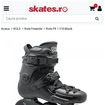
0
C
p
Acasa
ROLE
Role Freeride
Role FR 1 310 Black