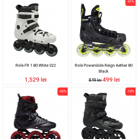
-41%
Role FR 1 80 White S22
Role Powerslide Reign Aether 80
Black
1,529 lei
499 lei
849 lei
-45%
-10%