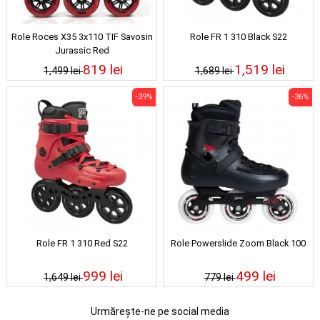
Role Roces X35 3x110 TIF Savosin
Role FR 1 310 Black S22
Jurassic Red
819 lei
1,519 lei
1,499 lei
1,689 lei
-39%
-36%
Role FR 1 310 Red S22
Role Powerslide Zoom Black 100
999 lei
499 lei
1,649 lei
779 lei
Urmărește-ne pe social media