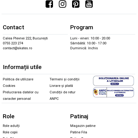
Contact
Program
Calea Plevnei 222, București
Luni - vineri: 10.00 - 20.00
0755 223 274
Sâmbătă: 10.00 - 17.00
contact@skates.ro
Duminică: închis
Informații utile
Politica de utilizare
Termeni și condiții
Cookies
Livrare și plată
Prelucrarea datelor cu
Condiții de retur
caracter personal
ANPC
Role
Patinaj
Role adulți
Magazin patine
Role copii
Patine Fila