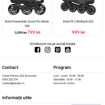
Role Powerslide Zoom Pro Black
Role FR 3 80 Black S25
100
799 lei
999 lei
1,099 lei
Urmărește-ne pe social media
Contact
Program
Calea Plevnei 222, București
Luni - vineri: 10.00 - 20.00
0755 223 274
Sâmbătă: 10.00 - 17.00
contact@skates.ro
Duminică: închis
Informații utile