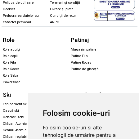
Politica de utilizare
Termeni și condiții
Cookies
Livrare și plată
Prelucrarea datelor cu
Condiții de retur
caracter personal
ANPC
Role
Patinaj
Role adulți
Magazin patine
Role copii
Patine Fila
Role Fila
Patine Roces
Role Roces
Patine de gheață
Role Seba
Powerslide
Ski
Snowboard
Echipament ski
Magazin snowboard
Folosim cookie-uri
Cască ski
Echipament snowboard
Ochelari schi
Legături Rome SDS
Clăpari Atomic
Folosim cookie-uri și alte
Skate & longboard
Schiuri Atomic
tehnologii de urmărire pentru a
Clăpari reglabili