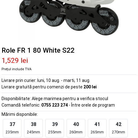
Role FR 1 80 White S22
1,529 lei
Prețul include TVA
Livrare prin curier:
luni, 10 aug. - marti, 11 aug.
Livrare gratuită pentru comenzi de peste
200 lei
Disponibilitate:
Alege marimea pentru a verifica stocul
Comandă telefonic:
0755 223 274
- Între orele de program
Mărimi disponibile:
37
38
39
40
41
42
235mm
245mm
255mm
260mm
265mm
270mm