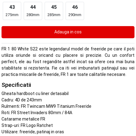
43
44
45
46
275mm
280mm
285mm
290mm
FR 1 80 White S22 este legendarul model de freeride pe care il poti
utiliza oriunde si oricand cu placere si precizie. Cu un confort
perfect, ele au fost regandite astfel incat sa ofere cea mai buna
stabilitate si rezistenta. Fie ca iti vei imbunatati patinajul sau vei
practica miscarile de freeride, FR 1 are toate calitatile necesare.
Specificatii
Gheata hardboot cu liner detasabil
Cadru: 4D de 243mm
Rulmenti: FR Twincam MW9 Titanium Freeride
Roti: FR Street Invaders 80mm / 84A
Catarame metalice FR
Strap-uri: FR Logo Ratchet
Utilizare: freeride, patinaj in oras