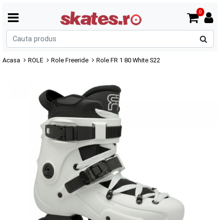
0
C
p
Acasa
ROLE
Role Freeride
Role FR 1 80 White S22