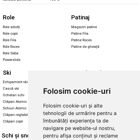
Role
Patinaj
Role adulți
Magazin patine
Role copii
Patine Fila
Role Fila
Patine Roces
Role Roces
Patine de gheață
Role Seba
Powerslide
Ski
Snowboard
Echipament ski
Magazin snowboard
Folosim cookie-uri
Cască ski
Echipament snowboard
Ochelari schi
Legături Rome SDS
Clăpari Atomic
Folosim cookie-uri și alte
Skate & longboard
Schiuri Atomic
tehnologii de urmărire pentru a
Clăpari reglabili
Santa Cruz
îmbunătăți experiența ta de
Clăpari copii
Enuff Skateboards
navigare pe website-ul nostru,
Schi și snowboard
Diverse
pentru afișa conținut și reclame