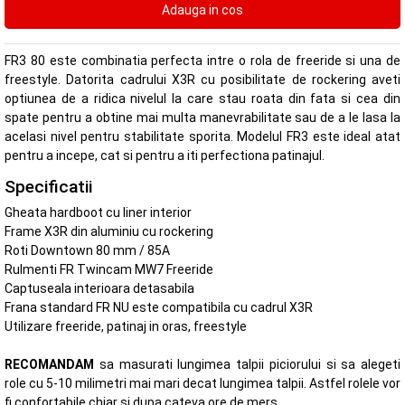
FR3 80 este combinatia perfecta intre o rola de freeride si una de
freestyle. Datorita cadrului X3R cu posibilitate de rockering aveti
optiunea de a ridica nivelul la care stau roata din fata si cea din
spate pentru a obtine mai multa manevrabilitate sau de a le lasa la
acelasi nivel pentru stabilitate sporita. Modelul FR3 este ideal atat
pentru a incepe, cat si pentru a iti perfectiona patinajul.
Specificatii
Gheata hardboot cu liner interior
Frame X3R din aluminiu cu rockering
Roti Downtown 80 mm / 85A
Rulmenti FR Twincam MW7 Freeride
Captuseala interioara detasabila
Frana standard FR NU este compatibila cu cadrul X3R
Utilizare freeride, patinaj in oras, freestyle
RECOMANDAM
sa masurati lungimea talpii piciorului si sa alegeti
role cu 5-10 milimetri mai mari decat lungimea talpii. Astfel rolele vor
fi confortabile chiar si dupa cateva ore de mers.