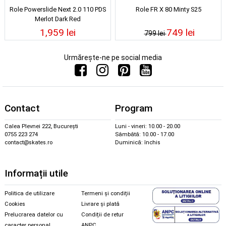
Role Powerslide Next 2.0 110 PDS
Role FR X 80 Minty S25
Merlot Dark Red
1,959 lei
749 lei
799 lei
Urmărește-ne pe social media
Contact
Program
Calea Plevnei 222, București
Luni - vineri: 10.00 - 20.00
0755 223 274
Sâmbătă: 10.00 - 17.00
contact@skates.ro
Duminică: închis
Informații utile
Politica de utilizare
Termeni și condiții
Cookies
Livrare și plată
Prelucrarea datelor cu
Condiții de retur
caracter personal
ANPC