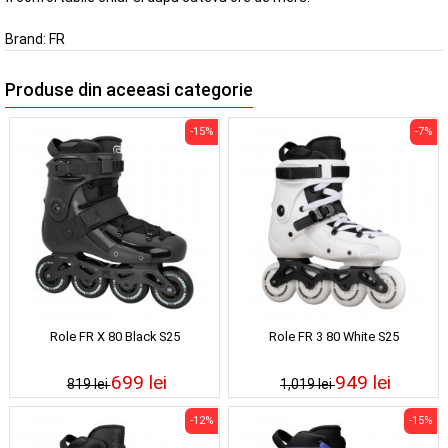
Brand:
FR
Produse din aceeasi categorie
-15%
-7%
Role FR X 80 Black S25
Role FR 3 80 White S25
699 lei
949 lei
819 lei
1,019 lei
-12%
-15%