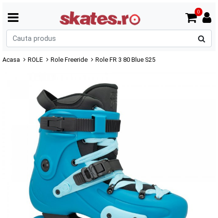
0
C
p
Acasa
ROLE
Role Freeride
Role FR 3 80 Blue S25