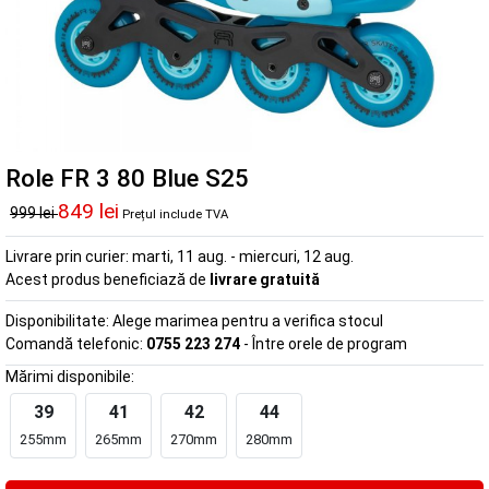
Role FR 3 80 Blue S25
849 lei
999 lei
Prețul include TVA
Livrare prin curier:
marti, 11 aug. - miercuri, 12 aug.
Acest produs beneficiază de
livrare gratuită
Disponibilitate:
Alege marimea pentru a verifica stocul
Comandă telefonic:
0755 223 274
- Între orele de program
Mărimi disponibile:
39
41
42
44
255mm
265mm
270mm
280mm