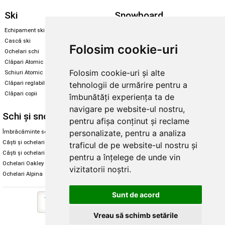
Ski
Snowboard
Echipament ski
Magazin snowboard
Cască ski
Echipament snowboard
Folosim cookie-uri
Ochelari schi
Legături Rome SDS
Clăpari Atomic
Skate & longboard
Folosim cookie-uri și alte
Schiuri Atomic
tehnologii de urmărire pentru a
Clăpari reglabili
Santa Cruz
Clăpari copii
îmbunătăți experiența ta de
Enuff Skateboards
navigare pe website-ul nostru,
Schi și snowboard
Diverse
pentru afișa conținut și reclame
personalizate, pentru a analiza
Îmbrăcăminte schi și snowboard
Cum aleg rolele
Căști și ochelari de iarnă
Cum aleg ochelarii
traficul de pe website-ul nostru și
Căști și ochelari Alpina
Ochelari de soare Oakley
pentru a înțelege de unde vin
Ochelari Oakley
Ochelari de soare Alpina
vizitatorii noștri.
Ochelari Alpina
Intretinere manusi
Sunt de acord
Vreau să schimb setările