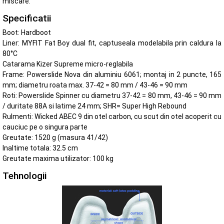
miscare.
Specificatii
Boot: Hardboot
Liner: MYFIT Fat Boy dual fit, captuseala modelabila prin caldura la
80°C
Catarama Kizer Supreme micro-reglabila
Frame: Powerslide Nova din aluminiu 6061; montaj in 2 puncte, 165
mm; diametru roata max. 37-42 = 80 mm / 43-46 = 90 mm
Roti: Powerslide Spinner cu diametru 37-42 = 80 mm, 43-46 = 90 mm
/ duritate 88A si latime 24 mm; SHR= Super High Rebound
Rulmenti: Wicked ABEC 9 din otel carbon, cu scut din otel acoperit cu
cauciuc pe o singura parte
Greutate: 1520 g (masura 41/42)
Inaltime totala: 32.5 cm
Greutate maxima utilizator: 100 kg
Tehnologii