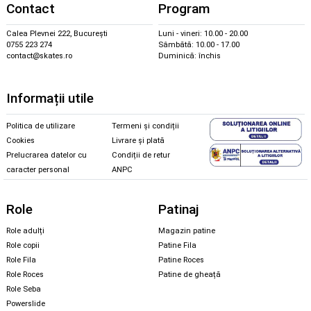
Contact
Program
Calea Plevnei 222, București
Luni - vineri: 10.00 - 20.00
0755 223 274
Sâmbătă: 10.00 - 17.00
contact@skates.ro
Duminică: închis
Informații utile
Politica de utilizare
Termeni și condiții
Cookies
Livrare și plată
Prelucrarea datelor cu
Condiții de retur
caracter personal
ANPC
Role
Patinaj
Role adulți
Magazin patine
Role copii
Patine Fila
Role Fila
Patine Roces
Role Roces
Patine de gheață
Role Seba
Powerslide