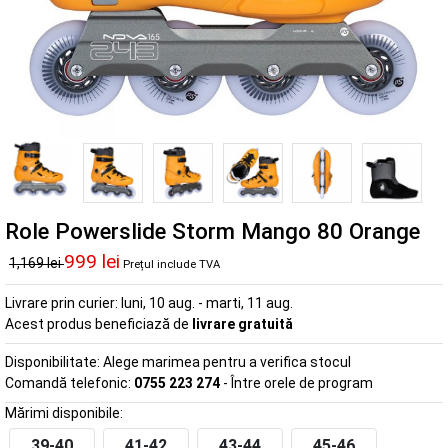
Role Powerslide Storm Mango 80 Orange
999 lei
1,169 lei
Prețul include TVA
Livrare prin curier:
luni, 10 aug. - marti, 11 aug.
Acest produs beneficiază de
livrare gratuită
Disponibilitate:
Alege marimea pentru a verifica stocul
Comandă telefonic:
0755 223 274
- Între orele de program
Mărimi disponibile:
39-40
41-42
43-44
45-46