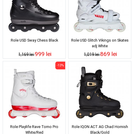
Role USD Sway Chess Black
Role USD Glitch Vikings on Skates
adj White
999 lei
869 lei
1,169 lei
1,019 lei
-13%
Role Playlife Rave Tomo Pro
Role IQON ACT AG Chad Hornish
White/Red
Black/Gold