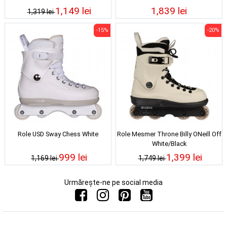
1,149 lei
1,839 lei
1,319 lei
-15%
-20%
Role USD Sway Chess White
Role Mesmer Throne Billy ONeill Off
White/Black
999 lei
1,399 lei
1,169 lei
1,749 lei
Urmărește-ne pe social media