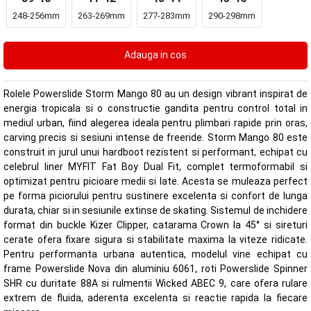
248-256mm
263-269mm
277-283mm
290-298mm
Rolele Powerslide Storm Mango 80 au un design vibrant inspirat de
energia tropicala si o constructie gandita pentru control total in
mediul urban, fiind alegerea ideala pentru plimbari rapide prin oras,
carving precis si sesiuni intense de freeride. Storm Mango 80 este
construit in jurul unui hardboot rezistent si performant, echipat cu
celebrul liner MYFIT Fat Boy Dual Fit, complet termoformabil si
optimizat pentru picioare medii si late. Acesta se muleaza perfect
pe forma piciorului pentru sustinere excelenta si confort de lunga
durata, chiar si in sesiunile extinse de skating. Sistemul de inchidere
format din buckle Kizer Clipper, catarama Crown la 45° si sireturi
cerate ofera fixare sigura si stabilitate maxima la viteze ridicate.
Pentru performanta urbana autentica, modelul vine echipat cu
frame Powerslide Nova din aluminiu 6061, roti Powerslide Spinner
SHR cu duritate 88A si rulmentii Wicked ABEC 9, care ofera rulare
extrem de fluida, aderenta excelenta si reactie rapida la fiecare