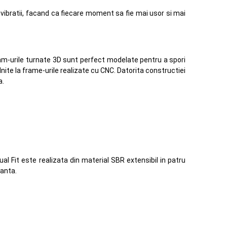
vibratii, facand ca fiecare moment sa fie mai usor si mai
 Fram-urile turnate 3D sunt perfect modelate pentru a spori
lnite la frame-urile realizate cu CNC. Datorita constructiei
a.
al Fit este realizata din material SBR extensibil in patru
manta.