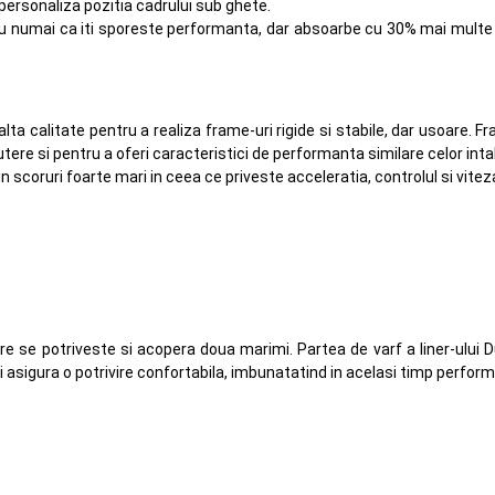
personaliza pozitia cadrului sub ghete.
y nu numai ca iti sporeste performanta, dar absoarbe cu 30% mai multe 
alta calitate pentru a realiza frame-uri rigide si stabile, dar usoare.
utere si pentru a oferi caracteristici de performanta similare celor inta
 scoruri foarte mari in ceea ce priveste acceleratia, controlul si vitez
e se potriveste si acopera doua marimi. Partea de varf a liner-ului Du
si asigura o potrivire confortabila, imbunatatind in acelasi timp perfor