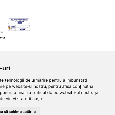
ată
retur
hi și snowboard
Diverse
-uri
ăcăminte schi și snowboard
Cum aleg rolele
i și ochelari de iarnă
Cum aleg ochelarii
lte tehnologii de urmărire pentru a îmbunătăți
i și ochelari Alpina
Ochelari de soare Oakley
re pe website-ul nostru, pentru afișa conținut și
lari Oakley
Ochelari de soare Alpina
pentru a analiza traficul de pe website-ul nostru și
lari Alpina
Intretinere manusi
e vin vizitatorii noștri.
u să schimb setările