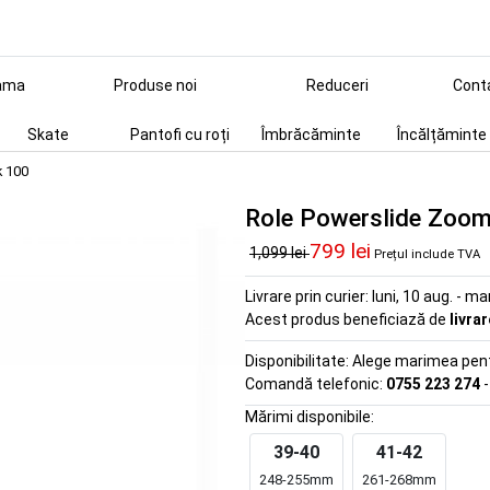
ama
Produse noi
Reduceri
Cont
Skate
Pantofi cu roți
Îmbrăcăminte
Încălțăminte
k 100
Role Powerslide Zoom
799 lei
1,099 lei
Prețul include TVA
Livrare prin curier:
luni, 10 aug. - ma
Acest produs beneficiază de
livra
Disponibilitate:
Alege marimea pentr
Comandă telefonic:
0755 223 274
-
Mărimi disponibile:
39-40
41-42
248-255mm
261-268mm