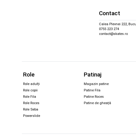
Contact
Calea Plevnei 222, Bucu
0755 223 274
contact@skates.ro
Role
Patinaj
Role adulți
Magazin patine
Role copii
Patine Fila
Role Fila
Patine Roces
Role Roces
Patine de gheață
Role Seba
Powerslide