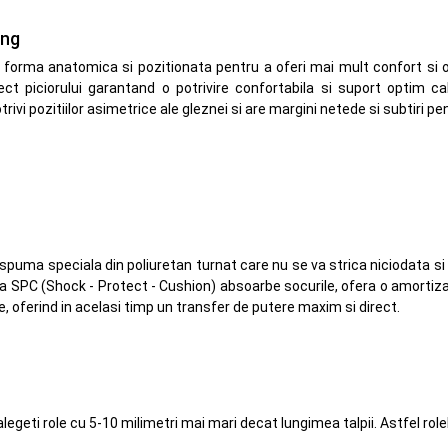
ing
forma anatomica si pozitionata pentru a oferi mai mult confort si 
ect piciorului garantand o potrivire confortabila si suport optim 
ivi pozitiilor asimetrice ale gleznei si are margini netede si subtiri pe
spuma speciala din poliuretan turnat care nu se va strica niciodata si 
a SPC (Shock - Protect - Cushion) absoarbe socurile, ofera o amortiz
e, oferind in acelasi timp un transfer de putere maxim si direct.
alegeti role cu 5-10 milimetri mai mari decat lungimea talpii. Astfel role