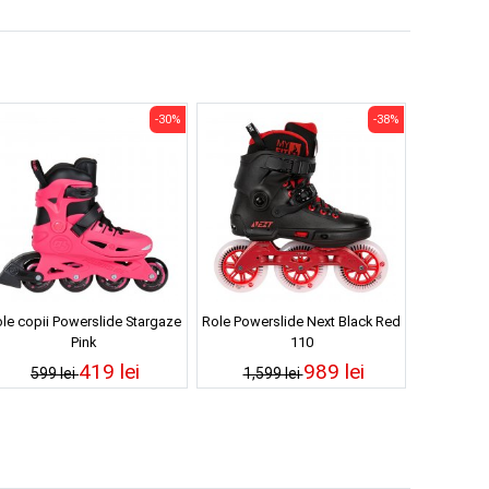
-30%
-38%
le copii Powerslide Stargaze
Role Powerslide Next Black Red
Pink
110
419 lei
989 lei
599 lei
1,599 lei