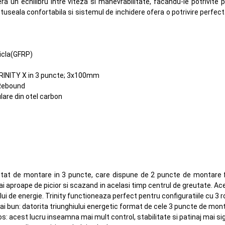
 un echilibru intre viteza si manevrabilitate, facandu-le potrivite p
ptuseala confortabila si sistemul de inchidere ofera o potrivire perfect
ticla(GFRP)
TRINITY X in 3 puncte; 3x100mm
 Rebound
ulare din otel carbon
ntat de montare in 3 puncte, care dispune de 2 puncte de montare f
i aproape de picior si scazand in acelasi timp centrul de greutate. Ac
ui de energie. Trinity functioneaza perfect pentru configuratiile cu 3 ro
ai bun: datorita triunghiului energetic format de cele 3 puncte de mon
s: acest lucru inseamna mai mult control, stabilitate si patinaj mai sig