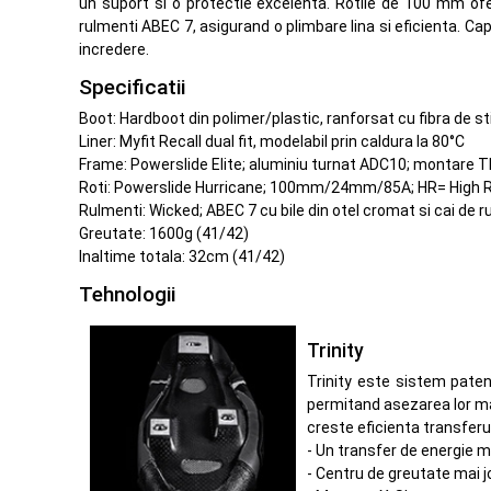
un suport si o protectie excelenta. Rotile de 100 mm ofera
rulmenti ABEC 7, asigurand o plimbare lina si eficienta. Ca
incredere.
Specificatii
Boot: Hardboot din polimer/plastic, ranforsat cu fibra de s
Liner: Myfit Recall dual fit, modelabil prin caldura la 80°C
Frame: Powerslide Elite; aluminiu turnat ADC10; montare 
Roti: Powerslide Hurricane; 100mm/24mm/85A; HR= High
Rulmenti: Wicked; ABEC 7 cu bile din otel cromat si cai de r
Greutate: 1600g (41/42)
Inaltime totala: 32cm (41/42)
Tehnologii
Trinity
Trinity este sistem pate
permitand asezarea lor ma
creste eficienta transferul
- Un transfer de energie m
- Centru de greutate mai jo