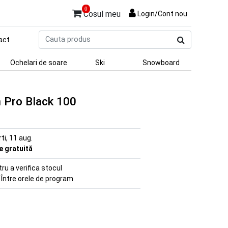
0
Cosul meu
Login/Cont nou
Cauta
act
produs
Ochelari de soare
Ski
Snowboard
 Pro Black 100
rti, 11 aug.
re gratuită
u a verifica stocul
 Între orele de program