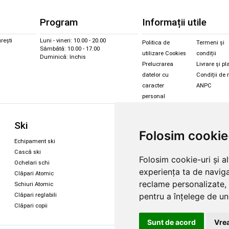
Program
Informații utile
rești
Luni - vineri: 10.00 - 20.00
Politica de
Termeni și
Sâmbătă: 10.00 - 17.00
utilizare Cookies
condiții
Duminică: închis
Prelucrarea
Livrare și pl
datelor cu
Condiții de 
caracter
ANPC
personal
Sc
Ski
Snowboard
Folosim cookie
Îmbr
Echipament ski
Magazin snowboard
Cășt
Cască ski
Echipament snowboard
Folosim cookie-uri și a
Cășt
Ochelari schi
Legături Rome SDS
experiența ta de naviga
Oche
Clăpari Atomic
Skate & longboard
reclame personalizate, 
Oche
Schiuri Atomic
pentru a înțelege de und
Clăpari reglabili
Santa Cruz
Clăpari copii
Enuff Skateboards
Sunt de acord
Vrea