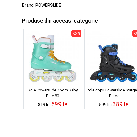
Brand:
POWERSLIDE
Produse din aceeasi categorie
-27%
-
Role Powerslide Zoom Baby
Role copii Powerslide Starg
Blue 80
Black
599 lei
389 lei
819 lei
599 lei