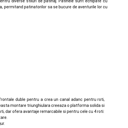
entru diverse stiluri de patinaj. Patinele sunt echipate cu
a, permitand patinatorilor sa se bucure de aventurile lor cu
rontale duble pentru a crea un canal adanc pentru roti,
easta montare triunghiulara creeaza o platforma solida si
ti, dar ofera avantaje remarcabile si pentru cele cu 4 roti:
tare.
ur.