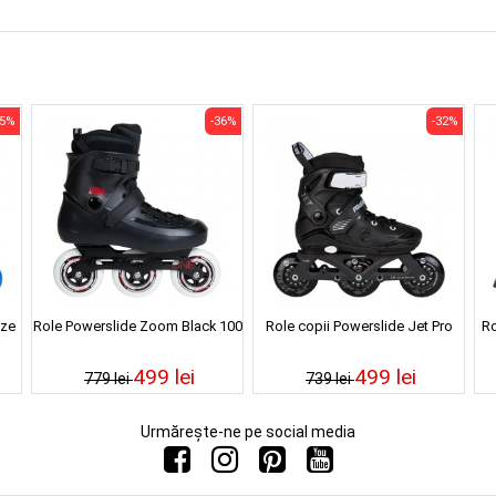
35%
-36%
-32%
aze
Role Powerslide Zoom Black 100
Role copii Powerslide Jet Pro
Ro
499 lei
499 lei
779 lei
739 lei
Urmărește-ne pe social media