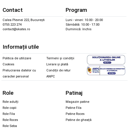
Contact
Program
Calea Plevnei 222, București
Luni - vineri: 10.00 - 20.00
0755 223 274
Sâmbătă: 10.00 - 17.00
contact@skates.ro
Duminică: închis
Informații utile
Politica de utilizare
Termeni și condiții
Cookies
Livrare și plată
Prelucrarea datelor cu
Condiții de retur
caracter personal
ANPC
Role
Patinaj
Role adulți
Magazin patine
Role copii
Patine Fila
Role Fila
Patine Roces
Role Roces
Patine de gheață
Role Seba