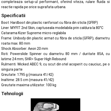
completeaza setup-ul performant, oferind viteza, rulare fluida si
reactie rapida pe orice suprafata urbana.
Specificatii
Boot: Hardboot din plastic ranforsat cu fibra din sticla (GFRP)
Liner: MYFIT 2nd Skin, captuseala modelabila prin caldura la 80°C
Catarama Kizer Supreme micro-reglabila
Frame: Unibody din plastic armat cu fibra de sticla (GFRP); diametru
roata max. 80 mm
Shock Absorber: Aeon 20 mm
Roti: Powerslide Spinner cu diametru 80 mm / duritate 85A, cu
latime 24 mm; SHR= Super High Rebound
Rulmenti: Wicked ABEC 9, cu scut din otel acoperit cu cauciuc, pe o
singura parte
Greutate: 1795 g (masura 41/42)
Inaltime: 28.5 cm (masura 41/42)
Greutate maxima utilizator: 100 kg
Tehnologii