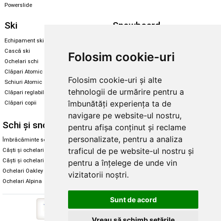
Powerslide
Ski
Snowboard
Echipament ski
Magazin snowboard
Cască ski
Echipament snowboard
Folosim cookie-uri
Ochelari schi
Legături Rome SDS
Clăpari Atomic
Folosim cookie-uri și alte
Skate & longboard
Schiuri Atomic
tehnologii de urmărire pentru a
Clăpari reglabili
Santa Cruz
îmbunătăți experiența ta de
Clăpari copii
Enuff Skateboards
navigare pe website-ul nostru,
Schi și snowboard
Diverse
pentru afișa conținut și reclame
personalizate, pentru a analiza
Îmbrăcăminte schi și snowboard
Cum aleg rolele
traficul de pe website-ul nostru și
Căști și ochelari de iarnă
Cum aleg ochelarii
Căști și ochelari Alpina
Ochelari de soare Oakley
pentru a înțelege de unde vin
Ochelari Oakley
Ochelari de soare Alpina
vizitatorii noștri.
Ochelari Alpina
Intretinere manusi
Sunt de acord
Vreau să schimb setările