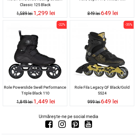
Classic 125 Black
1,299 lei
649 lei
1,589 lei
849 lei
-22%
-35%
Role Powerslide Swell Performance
Role Fila Legacy QF Black/Gold
Triple Black 110
SS24
1,449 lei
649 lei
1,849 lei
999 lei
Urmărește-ne pe social media