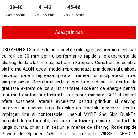
39-40
41-42
45-46
248-255mm
261-269mm
289-296mm
USD AEON 80 Sand este un model de role agresive premium echipat
cu roti de 80 mm pentru performante rapide si o experienta de
skating fluida atat in oras, cat si in skatepark. Construit pe celebra
platforma AEON, acest model impresioneaza prin design-ul unibody
inovator, care integreaza gheata, frame-ul si soulplate-ul intr-o
singura piesa. Rezultatul este o greutate redusa, un centru de
greutate extrem de jos si un transfer excelent de energie pentru
mai mult control si stabilitate la fiecare miscare. Cuff-ul robust
ofera sustinere laterala excelenta pentru grind-uri si carving,
pastrand in acelasi timp flexibilitatea frontala necesara pentru
impingeri line si confortabile. Liner-ul MYFIT 2nd Skin Dual-Fit,
complet termoformabil, asigura o potrivire precisa si confort de
lunga durata, chiar si in sesiunile intense de skating. Rotile rapide
Powerslide Spinner 4x80 mm si rulmentii WICKED ABEC 9