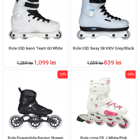
Role USD Aeon Team 60 White
Role USD Sway 58 XXIV Grey/Black
1,099 lei
839 lei
1,269 lei
1,059 lei
-18%
-24%
Role Powerslide Racing Stream
Role copii FR J White/Pink