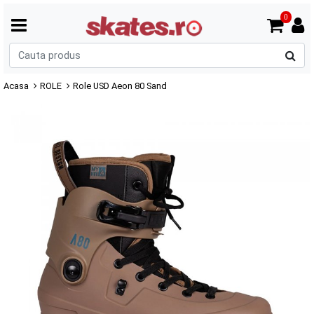
0
C
p
Acasa
ROLE
Role USD Aeon 80 Sand