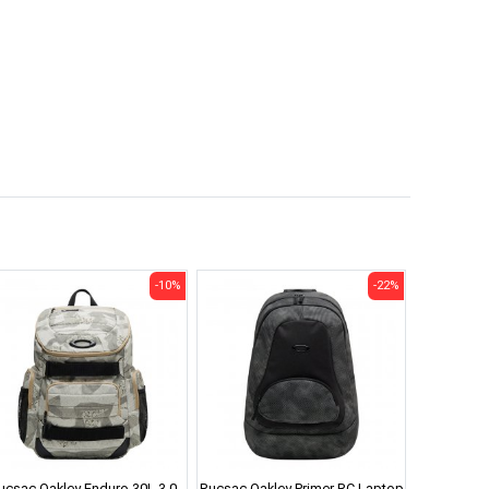
-10%
-22%
ucsac Oakley Enduro 30L 3.0
Rucsac Oakley Primer RC Laptop