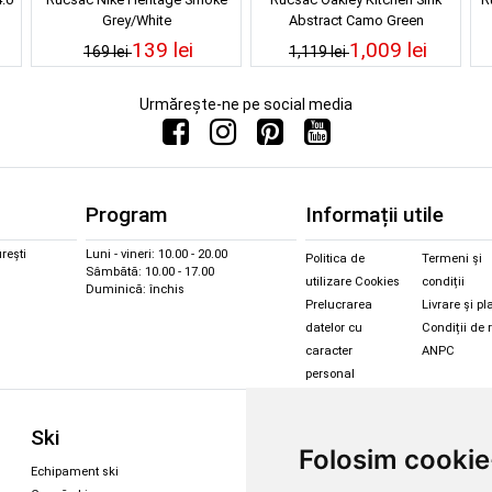
Grey/White
Abstract Camo Green
139 lei
1,009 lei
169 lei
1,119 lei
Urmărește-ne pe social media
Program
Informații utile
rești
Luni - vineri: 10.00 - 20.00
Politica de
Termeni și
Sâmbătă: 10.00 - 17.00
utilizare Cookies
condiții
Duminică: închis
Prelucrarea
Livrare și pl
datelor cu
Condiții de 
caracter
ANPC
personal
Sc
Ski
Snowboard
Folosim cookie
Îmbr
Echipament ski
Magazin snowboard
Cășt