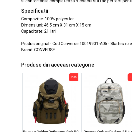
si confortabile completeaza rucsacul si il fac perfect pentr
Specificatii
Compozitie: 100% polyester
Dimensiuni: 46.5 cm X 31 cm X 15 cm
Capacitate: 21 litri
Produs original - Cod Converse 10019901-A05 - Skates.ro 
Brand:
CONVERSE
Produse din aceeasi categorie
-20%
-
Rucsac Oakley Bathroom Sink RC
Rucsac Oakley Enduro 25Lt 4