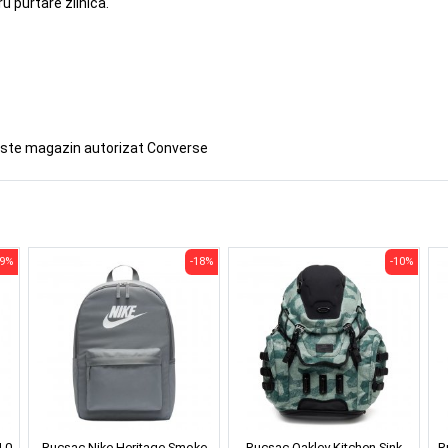
u purtare zilnica.
este magazin autorizat Converse
19%
-18%
-10%
.0
Rucsac Nike Heritage Smoke
Rucsac Oakley Kitchen Sink
R