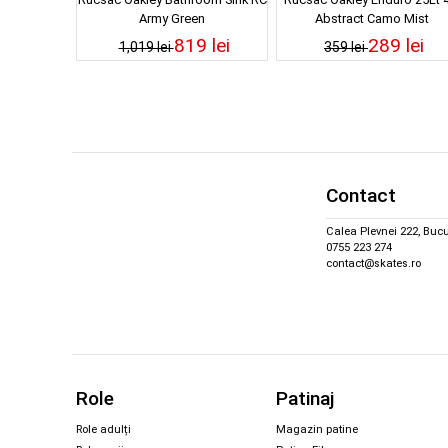
Army Green
Abstract Camo Mist
819 lei
289 lei
1,019 lei
359 lei
Contact
Calea Plevnei 222, Bucu
0755 223 274
contact@skates.ro
Role
Patinaj
Role adulți
Magazin patine