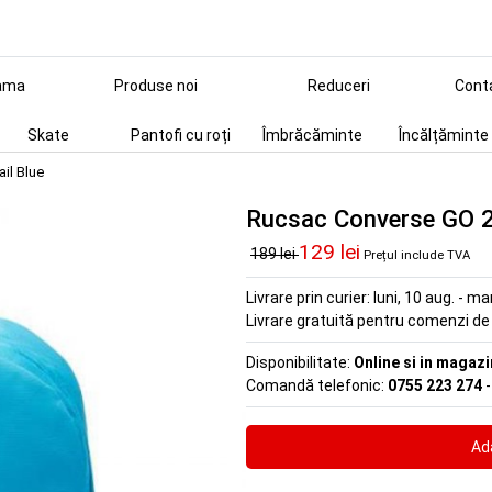
ama
Produse noi
Reduceri
Cont
Skate
Pantofi cu roți
Îmbrăcăminte
Încălțăminte
il Blue
Rucsac Converse GO 2 
129 lei
189 lei
Prețul include TVA
Livrare prin curier:
luni, 10 aug. - ma
Livrare gratuită pentru comenzi d
Disponibilitate:
Online si in magazi
Comandă telefonic:
0755 223 274
-