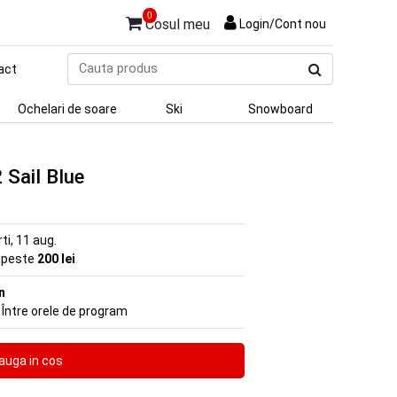
0
Cosul meu
Login/Cont nou
Cauta
act
produs
Ochelari de soare
Ski
Snowboard
Sail Blue
rti, 11 aug.
e peste
200 lei
n
 Între orele de program