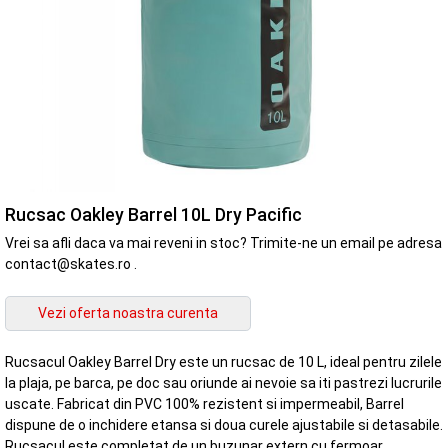
Rucsac Oakley Barrel 10L Dry Pacific
Vrei sa afli daca va mai reveni in stoc? Trimite-ne un email pe adresa
contact@skates.ro .
Rucsacul Oakley Barrel Dry este un rucsac de 10 L, ideal pentru zilele
la plaja, pe barca, pe doc sau oriunde ai nevoie sa iti pastrezi lucrurile
uscate. Fabricat din PVC 100% rezistent si impermeabil, Barrel
dispune de o inchidere etansa si doua curele ajustabile si detasabile.
Rucsacul este completat de un buzunar extern cu fermoar