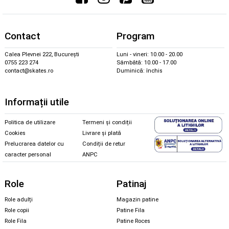
Contact
Program
Calea Plevnei 222, București
Luni - vineri: 10.00 - 20.00
0755 223 274
Sâmbătă: 10.00 - 17.00
contact@skates.ro
Duminică: închis
Informații utile
Politica de utilizare
Termeni și condiții
Cookies
Livrare și plată
Prelucrarea datelor cu
Condiții de retur
caracter personal
ANPC
Role
Patinaj
Role adulți
Magazin patine
Role copii
Patine Fila
Role Fila
Patine Roces