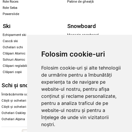
Role Roces
Patine de gheață
Role Seba
Powerslide
Ski
Snowboard
Echipament ski
Magazin snowboard
Cască ski
Echipament snowboard
Ochelari schi
Legături Rome SDS
Folosim cookie-uri
Clăpari Atomic
Skate & longboard
Schiuri Atomic
Clăpari reglabili
Folosim cookie-uri și alte tehnologii
Santa Cruz
Clăpari copii
de urmărire pentru a îmbunătăți
Enuff Skateboards
experiența ta de navigare pe
Schi și snowboard
Diverse
website-ul nostru, pentru afișa
Îmbrăcăminte schi și snowboard
Cum aleg rolele
conținut și reclame personalizate,
Căști și ochelari de iarnă
Cum aleg ochelarii
pentru a analiza traficul de pe
Căști și ochelari Alpina
Ochelari de soare Oakley
website-ul nostru și pentru a
Ochelari Oakley
Ochelari de soare Alpina
înțelege de unde vin vizitatorii
Ochelari Alpina
Intretinere manusi
noștri.