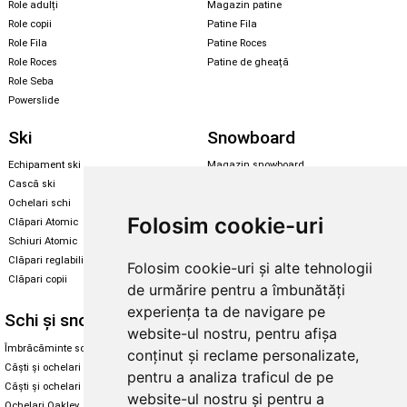
Role adulți
Magazin patine
Role copii
Patine Fila
Role Fila
Patine Roces
Role Roces
Patine de gheață
Role Seba
Powerslide
Ski
Snowboard
Echipament ski
Magazin snowboard
Cască ski
Echipament snowboard
Ochelari schi
Legături Rome SDS
Folosim cookie-uri
Clăpari Atomic
Skate & longboard
Schiuri Atomic
Clăpari reglabili
Folosim cookie-uri și alte tehnologii
Santa Cruz
Clăpari copii
de urmărire pentru a îmbunătăți
Enuff Skateboards
experiența ta de navigare pe
Schi și snowboard
Diverse
website-ul nostru, pentru afișa
Îmbrăcăminte schi și snowboard
Cum aleg rolele
conținut și reclame personalizate,
Căști și ochelari de iarnă
Cum aleg ochelarii
pentru a analiza traficul de pe
Căști și ochelari Alpina
Ochelari de soare Oakley
website-ul nostru și pentru a
Ochelari Oakley
Ochelari de soare Alpina