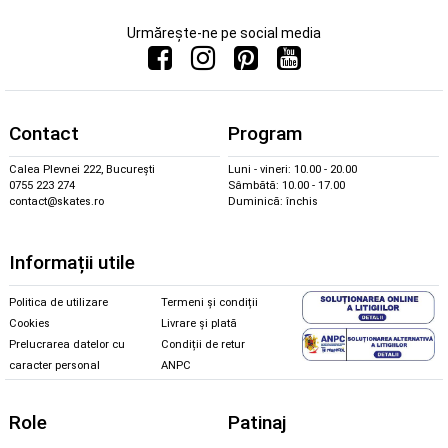
Urmărește-ne pe social media
Contact
Program
Calea Plevnei 222, București
Luni - vineri: 10.00 - 20.00
0755 223 274
Sâmbătă: 10.00 - 17.00
contact@skates.ro
Duminică: închis
Informații utile
Politica de utilizare
Termeni și condiții
Cookies
Livrare și plată
Prelucrarea datelor cu
Condiții de retur
caracter personal
ANPC
Role
Patinaj