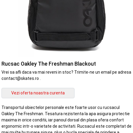
Rucsac Oakley The Freshman Blackout
Vrei sa afli daca va mai reveni in stoc? Trimite-ne un email pe adresa
contact@skates.ro .
Transportul obiectelor personale este foarte usor cu rucsacul
Oakley The Freshman. Tesatura rezistenta la apa asigura protectie
maxima in orice conditii, iar panoul dorsal din plasa ofera confort
ergonomic intr-o varietate de activitati. Rucsacul este completat de
mai multe buzunare sigure, plus o bucla speciala de prindere a