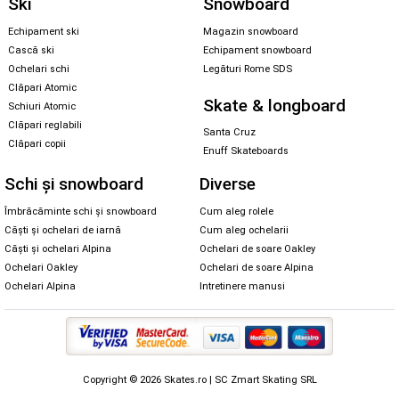
Ski
Snowboard
Echipament ski
Magazin snowboard
Cască ski
Echipament snowboard
Ochelari schi
Legături Rome SDS
Clăpari Atomic
Skate & longboard
Schiuri Atomic
Clăpari reglabili
Santa Cruz
Clăpari copii
Enuff Skateboards
Schi și snowboard
Diverse
Îmbrăcăminte schi și snowboard
Cum aleg rolele
Căști și ochelari de iarnă
Cum aleg ochelarii
Căști și ochelari Alpina
Ochelari de soare Oakley
Ochelari Oakley
Ochelari de soare Alpina
Ochelari Alpina
Intretinere manusi
Copyright © 2026 Skates.ro | SC Zmart Skating SRL