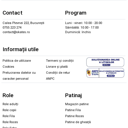
Contact
Program
Calea Plevnei 222, București
Luni - vineri: 10.00 - 20.00
0755 223 274
Sâmbătă: 10.00 - 17.00
contact@skates.ro
Duminică: închis
Informații utile
Politica de utilizare
Termeni și condiții
Cookies
Livrare și plată
Prelucrarea datelor cu
Condiții de retur
caracter personal
ANPC
Role
Patinaj
Role adulți
Magazin patine
Role copii
Patine Fila
Role Fila
Patine Roces
Role Roces
Patine de gheață