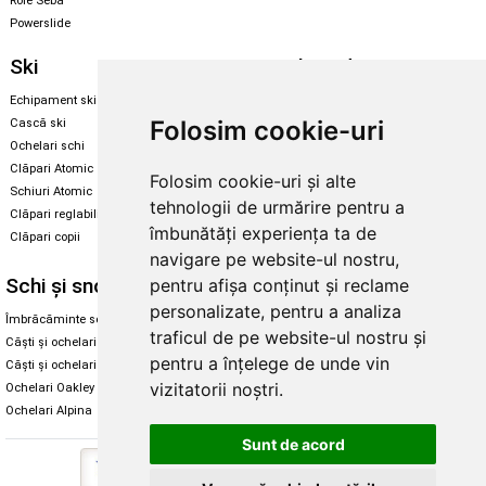
Role Seba
Powerslide
Ski
Snowboard
Echipament ski
Magazin snowboard
Folosim cookie-uri
Cască ski
Echipament snowboard
Ochelari schi
Legături Rome SDS
Clăpari Atomic
Folosim cookie-uri și alte
Skate & longboard
Schiuri Atomic
tehnologii de urmărire pentru a
Clăpari reglabili
Santa Cruz
îmbunătăți experiența ta de
Clăpari copii
Enuff Skateboards
navigare pe website-ul nostru,
Schi și snowboard
Diverse
pentru afișa conținut și reclame
personalizate, pentru a analiza
Îmbrăcăminte schi și snowboard
Cum aleg rolele
traficul de pe website-ul nostru și
Căști și ochelari de iarnă
Cum aleg ochelarii
pentru a înțelege de unde vin
Căști și ochelari Alpina
Ochelari de soare Oakley
vizitatorii noștri.
Ochelari Oakley
Ochelari de soare Alpina
Ochelari Alpina
Intretinere manusi
Sunt de acord