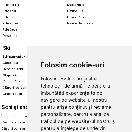
Role adulți
Magazin patine
Role copii
Patine Fila
Role Fila
Patine Roces
Role Roces
Patine de gheață
Role Seba
Powerslide
Ski
Snowboard
Echipament ski
Magazin snowboard
Folosim cookie-uri
Cască ski
Echipament snowboard
Ochelari schi
Legături Rome SDS
Clăpari Atomic
Folosim cookie-uri și alte
Skate & longboard
Schiuri Atomic
tehnologii de urmărire pentru a
Clăpari reglabili
Santa Cruz
îmbunătăți experiența ta de
Clăpari copii
Enuff Skateboards
navigare pe website-ul nostru,
Schi și snowboard
Diverse
pentru afișa conținut și reclame
personalizate, pentru a analiza
Îmbrăcăminte schi și snowboard
Cum aleg rolele
traficul de pe website-ul nostru și
Căști și ochelari de iarnă
Cum aleg ochelarii
pentru a înțelege de unde vin
Căști și ochelari Alpina
Ochelari de soare Oakley