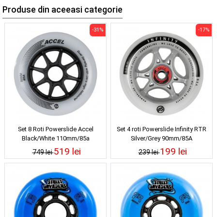
Produse din aceeasi categorie
-31%
-17%
Set 8 Roti Powerslide Accel
Set 4 roti Powerslide Infinity RTR
Black/White 110mm/85a
Silver/Grey 90mm/85A
519 lei
199 lei
749 lei
239 lei