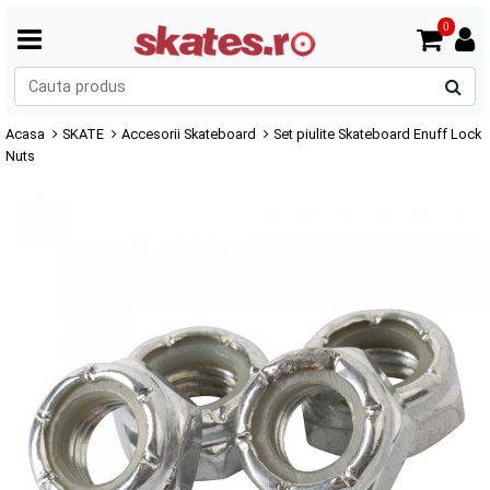
0
C
p
Acasa
SKATE
Accesorii Skateboard
Set piulite Skateboard Enuff Lock
Nuts