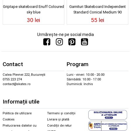
Griptape skateboard Enuff Coloured
Garnituri Skateboard Independent
sky blue
Standard Conical Medium 90
Orange
30 lei
55 lei
Urmărește-ne pe social media
Contact
Program
Calea Plevnei 222, București
Luni - vineri: 10.00 - 20.00
0755 223 274
Sâmbătă: 10.00 - 17.00
contact@skates.ro
Duminică: închis
Informații utile
Politica de utilizare
Termeni și condiții
Cookies
Livrare și plată
Prelucrarea datelor cu
Condiții de retur