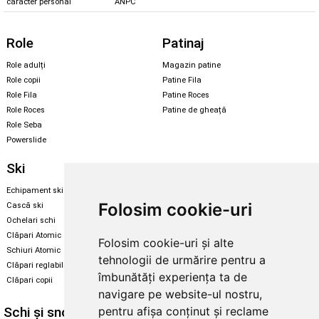
caracter personal
ANPC
Role
Patinaj
Role adulți
Magazin patine
Role copii
Patine Fila
Role Fila
Patine Roces
Role Roces
Patine de gheață
Role Seba
Powerslide
Ski
Snowboard
Echipament ski
Magazin snowboard
Folosim cookie-uri
Cască ski
Echipament snowboard
Ochelari schi
Legături Rome SDS
Clăpari Atomic
Folosim cookie-uri și alte
Skate & longboard
Schiuri Atomic
tehnologii de urmărire pentru a
Clăpari reglabili
Santa Cruz
îmbunătăți experiența ta de
Clăpari copii
Enuff Skateboards
navigare pe website-ul nostru,
Schi și snowboard
Diverse
pentru afișa conținut și reclame