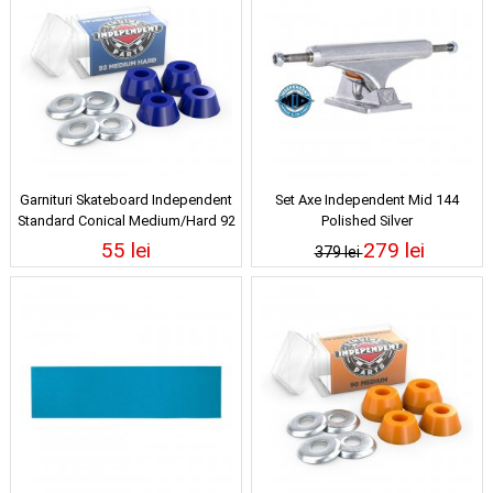
Garnituri Skateboard Independent
Set Axe Independent Mid 144
Standard Conical Medium/Hard 92
Polished Silver
Blue
55 lei
279 lei
379 lei