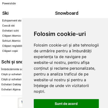
Powerslide
Ski
Snowboard
Echipament ski
Magazin snowboard
Cască ski
Echipament snowboard
Ochelari schi
Legături Rome SDS
Folosim cookie-uri
Clăpari Atomic
Skate & longboard
Schiuri Atomic
Folosim cookie-uri și alte tehnologii
Clăpari reglabili
Santa Cruz
de urmărire pentru a îmbunătăți
Clăpari copii
Enuff Skateboards
experiența ta de navigare pe
Schi și snowboard
Diverse
website-ul nostru, pentru afișa
conținut și reclame personalizate,
Îmbrăcăminte schi și snowboard
Cum aleg rolele
pentru a analiza traficul de pe
Căști și ochelari de iarnă
Cum aleg ochelarii
website-ul nostru și pentru a
Căști și ochelari Alpina
Ochelari de soare Oakley
Ochelari Oakley
Ochelari de soare Alpina
înțelege de unde vin vizitatorii
Ochelari Alpina
Intretinere manusi
noștri.
Sunt de acord