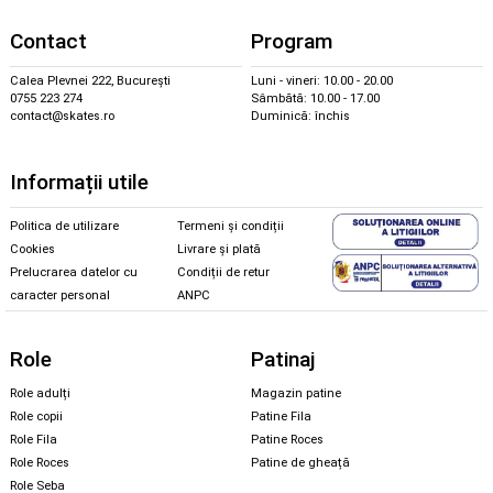
Contact
Program
Calea Plevnei 222, București
Luni - vineri: 10.00 - 20.00
0755 223 274
Sâmbătă: 10.00 - 17.00
contact@skates.ro
Duminică: închis
Informații utile
Politica de utilizare
Termeni și condiții
Cookies
Livrare și plată
Prelucrarea datelor cu
Condiții de retur
caracter personal
ANPC
Role
Patinaj
Role adulți
Magazin patine
Role copii
Patine Fila
Role Fila
Patine Roces
Role Roces
Patine de gheață
Role Seba