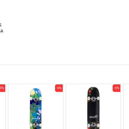
S
5A
-5%
-6%
-5%