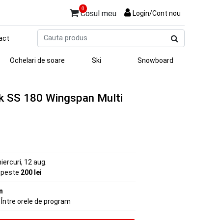
0
Cosul meu
Login/Cont nou
Cauta
act
produs
Ochelari de soare
Ski
Snowboard
k SS 180 Wingspan Multi
iercuri, 12 aug.
e peste
200 lei
n
 Între orele de program