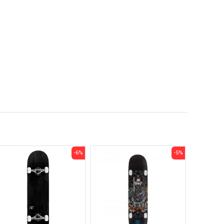
-6%
-5%