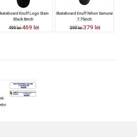
kateboard Enuff Logo Stain
Skateboard Enuff Nihon Samurai
Black 8inch
7.75inch
469 lei
379 lei
499 lei
399 lei
ată
retur
hi și snowboard
Diverse