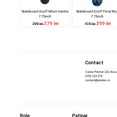
Skateboard Enuff Nihon Geisha
Skateboard Enuff Floral Blu
7.75inch
7.75inch
379 lei
399 lei
399 lei
419 lei
Contact
Calea Plevnei 222, Bucu
0755 223 274
contact@skates.ro
Role
Patinaj