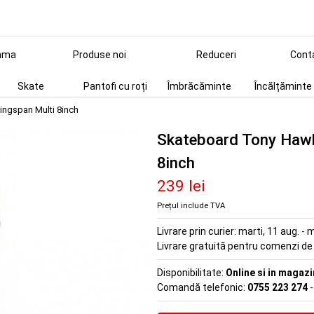
ama
Produse noi
Reduceri
Cont
Skate
Pantofi cu roți
Îmbrăcăminte
Încălțăminte
ngspan Multi 8inch
Skateboard Tony Haw
8inch
239 lei
Prețul include TVA
Livrare prin curier:
marti, 11 aug. - m
Livrare gratuită pentru comenzi d
Disponibilitate:
Online si in magazi
Comandă telefonic:
0755 223 274
-