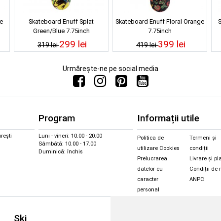
e
Skateboard Enuff Splat
Skateboard Enuff Floral Orange
S
Green/Blue 7.75inch
7.75inch
299 lei
399 lei
319 lei
419 lei
Urmărește-ne pe social media
Program
Informații utile
rești
Luni - vineri: 10.00 - 20.00
Politica de
Termeni și
Sâmbătă: 10.00 - 17.00
utilizare Cookies
condiții
Duminică: închis
Prelucrarea
Livrare și pl
datelor cu
Condiții de 
caracter
ANPC
personal
Sc
Ski
Snowboard