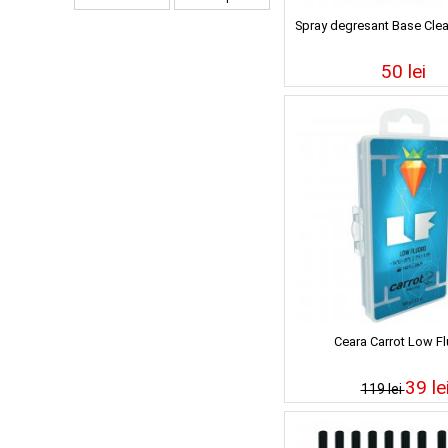
Spray degresant Base Cle
50 lei
Ceara Carrot Low F
39 le
119 lei