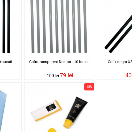
 bucati
Cofix transparent Demon - 10 bucati
Cofix negru X
i
79 lei
40 
100 lei
-18%