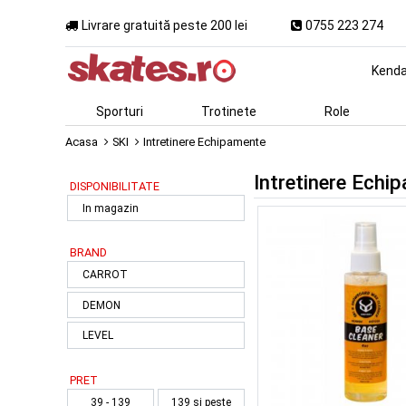
Livrare gratuită peste 200 lei
0755 223 274
Kend
Sporturi
Trotinete
Role
Acasa
SKI
Intretinere Echipamente
Intretinere Echi
DISPONIBILITATE
In magazin
BRAND
CARROT
DEMON
LEVEL
PRET
39 - 139
139 si peste