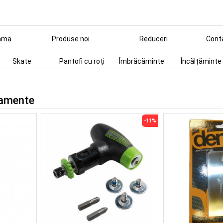
ama
Produse noi
Reduceri
Cont
Skate
Pantofi cu roți
Îmbrăcăminte
Încălțăminte
pamente
-11%