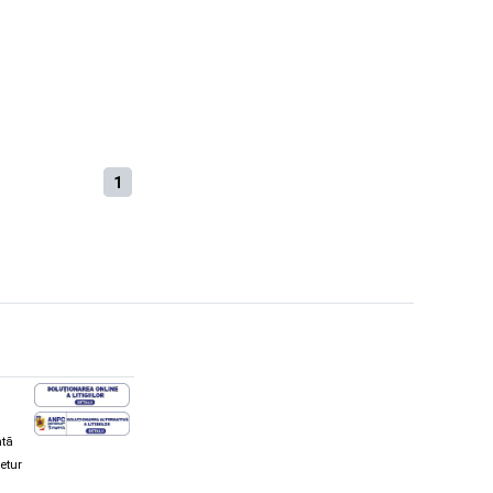
1
ată
retur