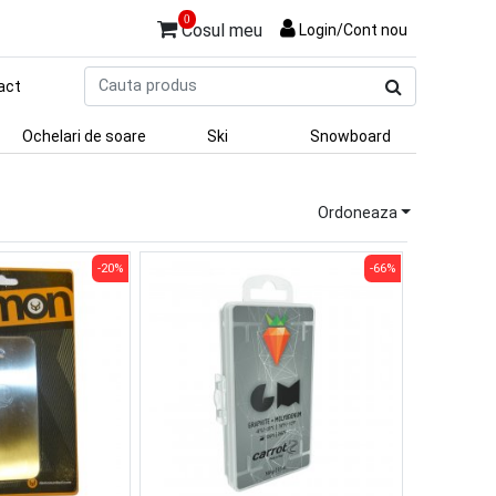
0
Cosul meu
Login/Cont nou
Cauta
act
produs
Ochelari de soare
Ski
Snowboard
Ordoneaza
-20%
-66%