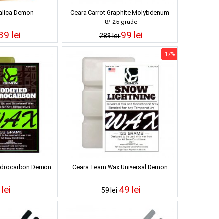
alica Demon
Ceara Carrot Graphite Molybdenum
-8/-25 grade
39 lei
99 lei
289 lei
-17%
ydrocarbon Demon
Ceara Team Wax Universal Demon
lei
49 lei
59 lei