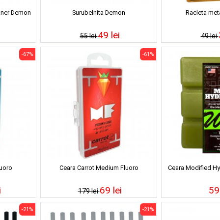
aner Demon
Surubelnita Demon
Racleta met
49 lei
55 lei
49 lei
-67%
-61%
luoro
Ceara Carrot Medium Fluoro
Ceara Modified H
i
69 lei
59 
179 lei
-21%
-21%