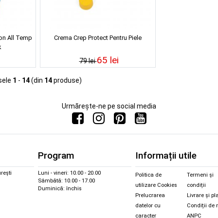
on All Temp
Crema Crep Protect Pentru Piele
k
65 lei
79 lei
sele
1
-
14
(din
14
produse)
Urmărește-ne pe social media
Program
Informații utile
rești
Luni - vineri: 10.00 - 20.00
Politica de
Termeni și
Sâmbătă: 10.00 - 17.00
utilizare Cookies
condiții
Duminică: închis
Prelucrarea
Livrare și pl
datelor cu
Condiții de 
caracter
ANPC