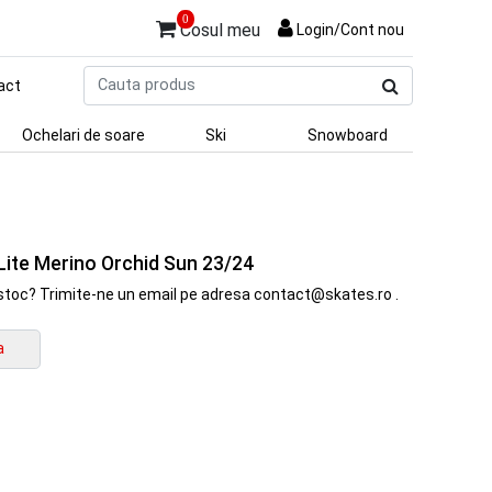
0
Cosul meu
Login/Cont nou
Cauta
act
produs
Ochelari de soare
Ski
Snowboard
ite Merino Orchid Sun 23/24
in stoc? Trimite-ne un email pe adresa contact@skates.ro .