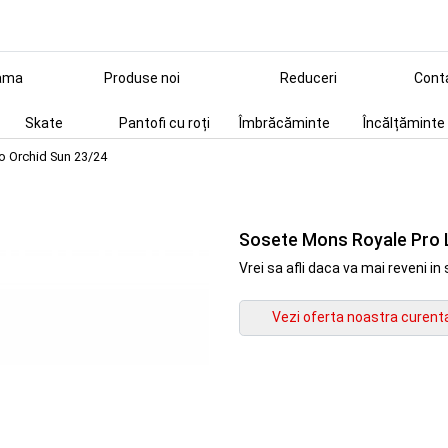
ama
Produse noi
Reduceri
Cont
Skate
Pantofi cu roți
Îmbrăcăminte
Încălțăminte
o Orchid Sun 23/24
Sosete Mons Royale Pro L
Vrei sa afli daca va mai reveni 