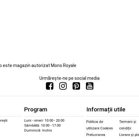
ro este magazin autorizat Mons Royale
Urmărește-ne pe social media
Program
Informații utile
rești
Luni - vineri: 10.00 - 20.00
Politica de
Termeni și
Sâmbătă: 10.00 - 17.00
utilizare Cookies
condiții
Duminică: închis
Prelucrarea
Livrare și pl