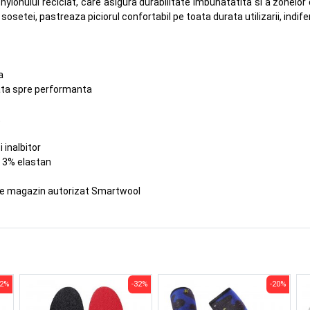
lonului reciclat, care asigura durabilitate imbunatatita si a zonelor d
tei, pastreaza piciorul confortabil pe toata durata utilizarii, indifer
a
tata spre performanta
t
i inalbitor
/ 3% elastan
te magazin autorizat Smartwool
32%
-32%
-20%