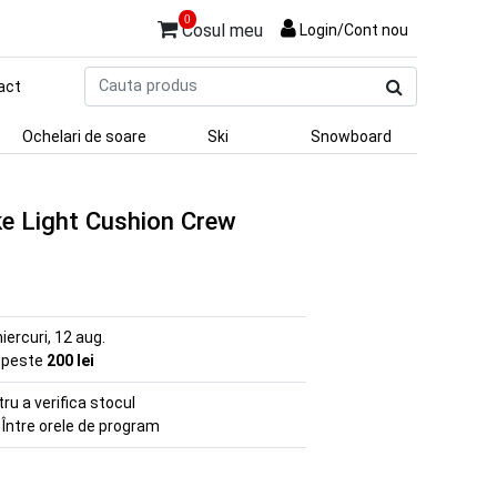
0
Cosul meu
Login/Cont nou
Cauta
act
produs
Ochelari de soare
Ski
Snowboard
e Light Cushion Crew
iercuri, 12 aug.
e peste
200 lei
u a verifica stocul
 Între orele de program