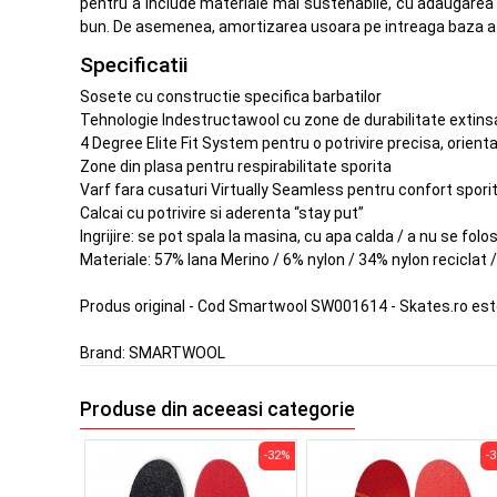
pentru a include materiale mai sustenabile, cu adaugarea ny
bun. De asemenea, amortizarea usoara pe intreaga baza a sose
Specificatii
Sosete cu constructie specifica barbatilor
Tehnologie Indestructawool cu zone de durabilitate extins
4 Degree Elite Fit System pentru o potrivire precisa, orien
Zone din plasa pentru respirabilitate sporita
Varf fara cusaturi Virtually Seamless pentru confort spori
Calcai cu potrivire si aderenta “stay put”
Ingrijire: se pot spala la masina, cu apa calda / a nu se folos
Materiale: 57% lana Merino / 6% nylon / 34% nylon reciclat 
Produs original - Cod Smartwool SW001614 - Skates.ro es
Brand:
SMARTWOOL
Produse din aceeasi categorie
-32%
-