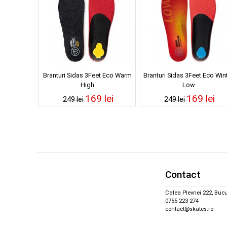
Branturi Sidas 3Feet Eco Warm
Branturi Sidas 3Feet Eco Win
High
Low
169 lei
169 lei
249 lei
249 lei
Contact
Calea Plevnei 222, Bucu
0755 223 274
contact@skates.ro