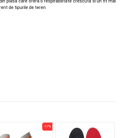
in plasa care ofera o respirabilitate crescuta si un fit mai
ent de tipurile de teren.
-17%