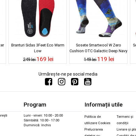
ter
Branturi Sidas 3Feet Eco Warm
Sosete Smartwool W Zero
S
Low
Cushion OTC Galactic Deep Navy
25/26
169 lei
119 lei
249 lei
149 lei
Urmărește-ne pe social media
Program
Informații utile
rești
Luni - vineri: 10.00 - 20.00
Politica de
Termeni și
Sâmbătă: 10.00 - 17.00
utilizare Cookies
condiții
Duminică: închis
Prelucrarea
Livrare și pl
datelor cu
Condiții de 