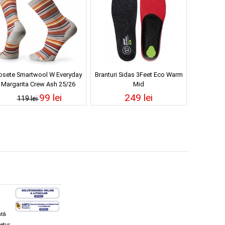
osete Smartwool W Everyday
Branturi Sidas 3Feet Eco Warm
Margarita Crew Ash 25/26
Mid
99 lei
249 lei
119 lei
ată
retur