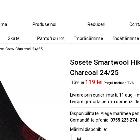
ama
Produse noi
Reduceri
Cont
Skate
Pantofi cu roți
Îmbrăcăminte
Încălțăminte
ion Crew Charcoal 24/25
Sosete Smartwool Hik
Charcoal 24/25
119 lei
139 lei
Prețul include TVA
Livrare prin curier:
marti, 11 aug. - m
Livrare gratuită pentru comenzi d
Disponibilitate:
Alege marimea pentr
Comandă telefonic:
0755 223 274
-
Mărimi disponibile:
M