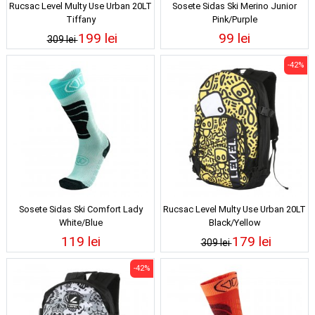
Rucsac Level Multy Use Urban 20LT
Sosete Sidas Ski Merino Junior
Tiffany
Pink/Purple
199 lei
99 lei
309 lei
-42%
Sosete Sidas Ski Comfort Lady
Rucsac Level Multy Use Urban 20LT
White/Blue
Black/Yellow
119 lei
179 lei
309 lei
-42%