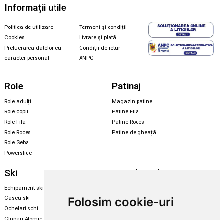
Informații utile
Politica de utilizare
Termeni și condiții
Cookies
Livrare și plată
Prelucrarea datelor cu
Condiții de retur
caracter personal
ANPC
Role
Patinaj
Role adulți
Magazin patine
Role copii
Patine Fila
Role Fila
Patine Roces
Role Roces
Patine de gheață
Role Seba
Powerslide
Ski
Snowboard
Echipament ski
Magazin snowboard
Folosim cookie-uri
Cască ski
Echipament snowboard
Ochelari schi
Legături Rome SDS
Clăpari Atomic