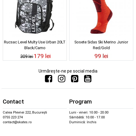
Rucsac Level Multy Use Urban 20LT
Sosete Sidas Ski Merino Junior
Black/Camo
Red/Gold
179 lei
99 lei
309 lei
Urmărește-ne pe social media
Contact
Program
Calea Plevnei 222, București
Luni - vineri: 10.00 - 20.00
0755 223 274
Sâmbătă: 10.00 - 17.00
contact@skates.ro
Duminică: închis