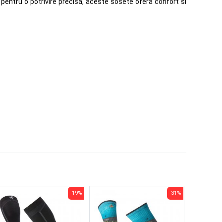
 pentru o potrivire precisa, aceste sosete ofera confort si
-19%
-31%