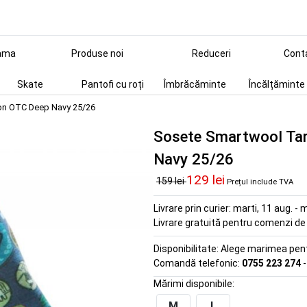
ama
Produse noi
Reduceri
Cont
Skate
Pantofi cu roți
Îmbrăcăminte
Încălțăminte
on OTC Deep Navy 25/26
Sosete Smartwool Ta
Navy 25/26
129 lei
159 lei
Prețul include TVA
Livrare prin curier:
marti, 11 aug. - m
Livrare gratuită pentru comenzi d
Disponibilitate:
Alege marimea pentr
Comandă telefonic:
0755 223 274
-
Mărimi disponibile:
M
L