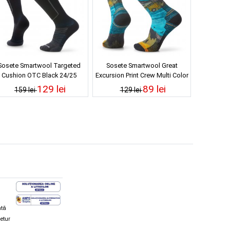
Sosete Smartwool Targeted
Sosete Smartwool Great
Cushion OTC Black 24/25
Excursion Print Crew Multi Color
24/25
129 lei
89 lei
159 lei
129 lei
ată
retur