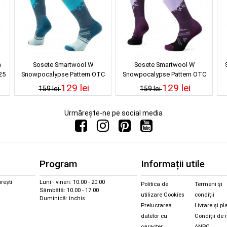
n
Sosete Smartwool W
Sosete Smartwool W
25
Snowpocalypse Pattern OTC
Snowpocalypse Pattern OTC
Frosty Green 24/25
Purple Iris 24/25
129 lei
129 lei
159 lei
159 lei
Urmărește-ne pe social media
Program
Informații utile
rești
Luni - vineri: 10.00 - 20.00
Politica de
Termeni și
Sâmbătă: 10.00 - 17.00
utilizare Cookies
condiții
Duminică: închis
Prelucrarea
Livrare și pl
datelor cu
Condiții de 
caracter
ANPC