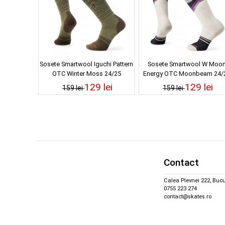
Sosete Smartwool Iguchi Pattern
Sosete Smartwool W Moo
OTC Winter Moss 24/25
Energy OTC Moonbeam 24/
129 lei
129 lei
159 lei
159 lei
Contact
Calea Plevnei 222, Bucu
0755 223 274
contact@skates.ro