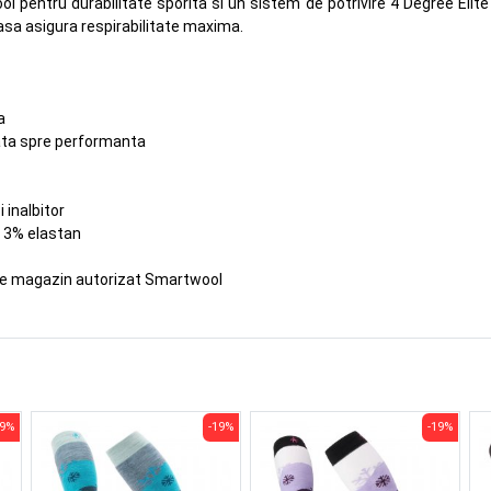
l pentru durabilitate sporita si un sistem de potrivire 4 Degree Elite
lasa asigura respirabilitate maxima.
a
tata spre performanta
i inalbitor
/ 3% elastan
te magazin autorizat Smartwool
19%
-19%
-19%