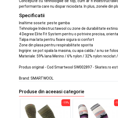
Concepute cu tehnologiile de top, cum ar fi Indestructawoo
performanta care nu dispar niciodata. In plus, zonele din p
Specificatii
Inaltime sosete: peste gamba
Tehnologie Indestructawool cu zone de durabilitate extins
4 Degree Elite Fit System pentru o potrivire precisa, orien
Talpa mai lata pentru fixare sigura si confort
Zone din plasa pentru respirabilitate sporita
Ingrijire: se pot spala la masina, cu apa calda / a nu se folos
Materiale: 59% lana Merino / 6% nylon / 32% nylon reciclat 
Produs original - Cod Smartwool SW002897 - Skates.ro es
Brand:
SMARTWOOL
Produse din aceeasi categorie
-19%
-