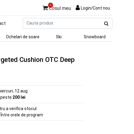
0
Cosul meu
Login/Cont nou
Cauta
act
produs
Ochelari de soare
Ski
Snowboard
rgeted Cushion OTC Deep
iercuri, 12 aug.
e peste
200 lei
u a verifica stocul
 Între orele de program