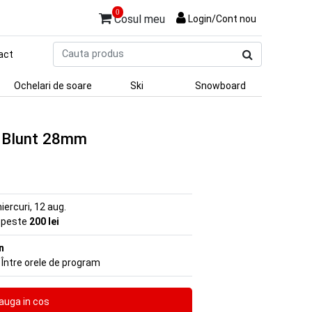
0
Cosul meu
Login/Cont nou
Cauta
act
produs
Ochelari de soare
Ski
Snowboard
a Blunt 28mm
iercuri, 12 aug.
e peste
200 lei
n
 Între orele de program