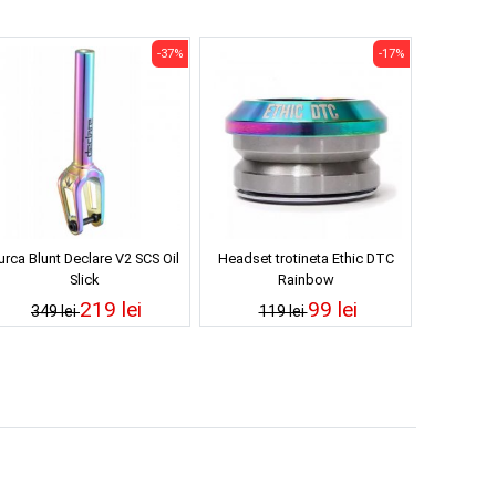
-37%
-17%
urca Blunt Declare V2 SCS Oil
Headset trotineta Ethic DTC
Slick
Rainbow
219 lei
99 lei
349 lei
119 lei