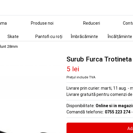
ama
Produse noi
Reduceri
Cont
Skate
Pantofi cu roți
Îmbrăcăminte
Încălțăminte
Blunt 28mm
Surub Furca Trotinet
5 lei
Prețul include TVA
Livrare prin curier:
marti, 11 aug. - m
Livrare gratuită pentru comenzi d
Disponibilitate:
Online si in magazi
Comandă telefonic:
0755 223 274
-