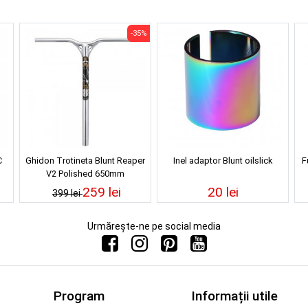
-35%
C
Ghidon Trotineta Blunt Reaper
Inel adaptor Blunt oilslick
F
V2 Polished 650mm
259 lei
20 lei
399 lei
Urmărește-ne pe social media
Program
Informații utile