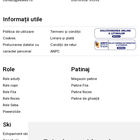
contact@skates.ro
Duminică: închis
Informații utile
Politica de utilizare
Termeni și condiții
Cookies
Livrare și plată
Prelucrarea datelor cu
Condiții de retur
caracter personal
ANPC
Role
Patinaj
Role adulți
Magazin patine
Role copii
Patine Fila
Role Fila
Patine Roces
Role Roces
Patine de gheață
Role Seba
Powerslide
Ski
Snowboard
Echipament ski
Magazin snowboard