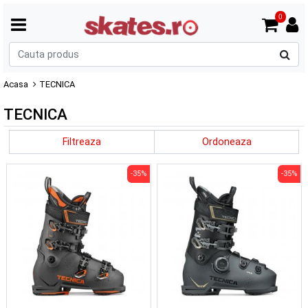
0
C
p
Acasa
TECNICA
TECNICA
Filtreaza
Ordoneaza
-35%
-35%