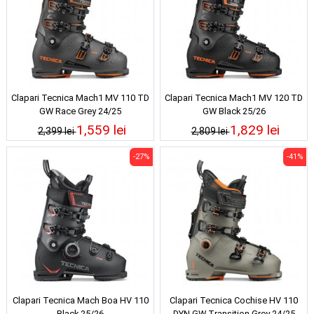
Clapari Tecnica Mach1 MV 110 TD
Clapari Tecnica Mach1 MV 120 TD
GW Race Grey 24/25
GW Black 25/26
1,559 lei
1,829 lei
2,399 lei
2,809 lei
-27%
-41%
Clapari Tecnica Mach Boa HV 110
Clapari Tecnica Cochise HV 110
Black 25/26
DYN GW Transition Grey 24/25