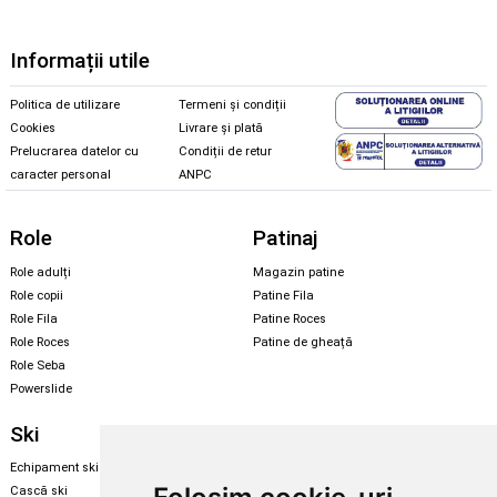
Informații utile
Politica de utilizare
Termeni și condiții
Cookies
Livrare și plată
Prelucrarea datelor cu
Condiții de retur
caracter personal
ANPC
Role
Patinaj
Role adulți
Magazin patine
Role copii
Patine Fila
Role Fila
Patine Roces
Role Roces
Patine de gheață
Role Seba
Powerslide
Ski
Snowboard
Echipament ski
Magazin snowboard
Cască ski
Echipament snowboard