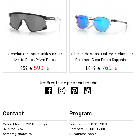
Ochelari de soare Oakley BXTR
Ochelari de soare Oakley Pitchman R
Matte Black Prizm Black
Polished Clear Prizm Sapphire
599 lei
769 lei
859 lei
1,019 lei
Urmărește-ne pe social media
Contact
Program
Calea Plevnei 222, București
Luni - vineri: 10.00 - 20.00
0755 223 274
Sâmbătă: 10.00 - 17.00
contact@skates.ro
Duminică: închis