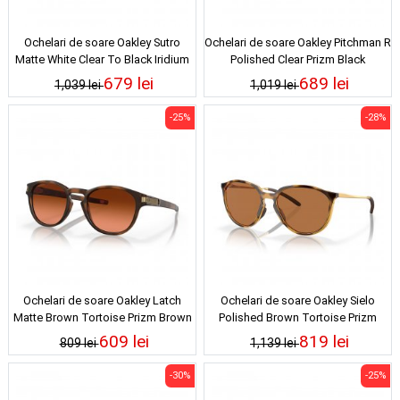
Ochelari de soare Oakley Sutro
Ochelari de soare Oakley Pitchman R
Matte White Clear To Black Iridium
Polished Clear Prizm Black
Photochromic
679 lei
689 lei
1,039 lei
1,019 lei
-25%
-28%
Ochelari de soare Oakley Latch
Ochelari de soare Oakley Sielo
Matte Brown Tortoise Prizm Brown
Polished Brown Tortoise Prizm
Gradient
Bronze Polarized
609 lei
819 lei
809 lei
1,139 lei
-30%
-25%