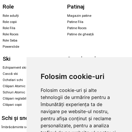
Role
Patinaj
Role adulți
Magazin patine
Role copii
Patine Fila
Role Fila
Patine Roces
Role Roces
Patine de gheață
Role Seba
Powerslide
Ski
Snowboard
Echipament ski
Magazin snowboard
Cască ski
Echipament snowboard
Folosim cookie-uri
Ochelari schi
Legături Rome SDS
Clăpari Atomic
Folosim cookie-uri și alte
Skate & longboard
Schiuri Atomic
tehnologii de urmărire pentru a
Clăpari reglabili
Santa Cruz
îmbunătăți experiența ta de
Clăpari copii
Enuff Skateboards
navigare pe website-ul nostru,
Schi și snowboard
Diverse
pentru afișa conținut și reclame
personalizate, pentru a analiza
Îmbrăcăminte schi și snowboard
Cum aleg rolele