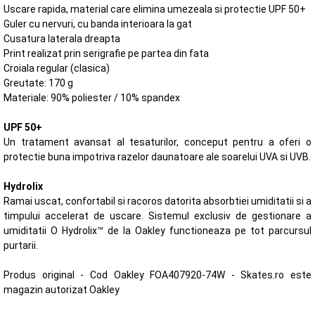
Uscare rapida, material care elimina umezeala si protectie UPF 50+
Guler cu nervuri, cu banda interioara la gat
Cusatura laterala dreapta
Print realizat prin serigrafie pe partea din fata
Croiala regular (clasica)
Greutate: 170 g
Materiale: 90% poliester / 10% spandex
UPF 50+
Un tratament avansat al tesaturilor, conceput pentru a oferi o
protectie buna impotriva razelor daunatoare ale soarelui UVA si UVB.
Hydrolix
Ramai uscat, confortabil si racoros datorita absorbtiei umiditatii si a
timpului accelerat de uscare. Sistemul exclusiv de gestionare a
umiditatii O Hydrolix™ de la Oakley functioneaza pe tot parcursul
purtarii.
Produs original - Cod Oakley FOA407920-74W - Skates.ro este
magazin autorizat Oakley