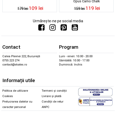
Opus Camo Chalk
109 lei
119 lei
179 lei
159 lei
Urmărește-ne pe social media
Contact
Program
Calea Plevnei 222, București
Luni - vineri: 10.00 - 20.00
0755 223 274
Sâmbătă: 10.00 - 17.00
contact@skates.ro
Duminică: închis
Informații utile
Politica de utilizare
Termeni și condiții
Cookies
Livrare și plată
Prelucrarea datelor cu
Condiții de retur
caracter personal
ANPC