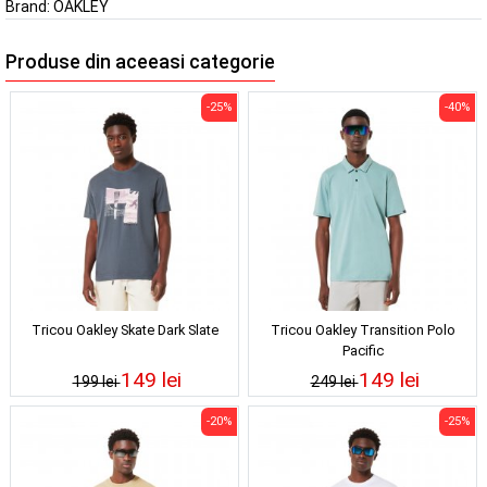
Brand:
OAKLEY
Produse din aceeasi categorie
-25%
-40%
Tricou Oakley Skate Dark Slate
Tricou Oakley Transition Polo
Pacific
149 lei
149 lei
199 lei
249 lei
-20%
-25%