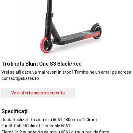
Trotineta Blunt One S3 Black/Red
Vrei sa afli daca va mai reveni in stoc? Trimite-ne un email pe adresa
contact@skates.ro .
Specificații:
Deck: Realizat din aluminiu 6061 480mm x 120mm
Furcă: Colt IHC din oțel cromoly 6061
Clemă: în 2 puncte din aluminiu 6061 cu șuruburi de 6mm