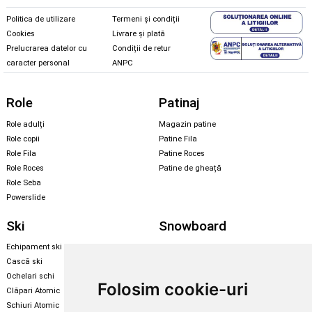
Politica de utilizare
Termeni și condiții
Cookies
Livrare și plată
Prelucrarea datelor cu
Condiții de retur
caracter personal
ANPC
Role
Patinaj
Role adulți
Magazin patine
Role copii
Patine Fila
Role Fila
Patine Roces
Role Roces
Patine de gheață
Role Seba
Powerslide
Ski
Snowboard
Echipament ski
Magazin snowboard
Cască ski
Echipament snowboard
Ochelari schi
Legături Rome SDS
Folosim cookie-uri
Clăpari Atomic
Skate & longboard
Schiuri Atomic