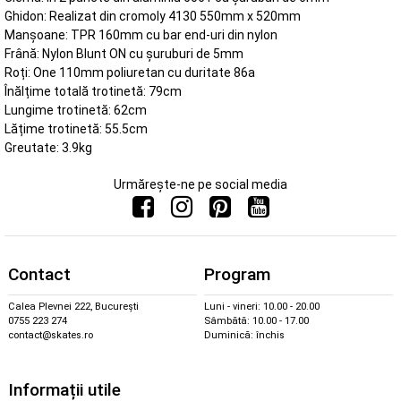
Ghidon: Realizat din cromoly 4130 550mm x 520mm
Manșoane: TPR 160mm cu bar end-uri din nylon
Frână: Nylon Blunt ON cu șuruburi de 5mm
Roți: One 110mm poliuretan cu duritate 86a
Înălțime totală trotinetă: 79cm
Lungime trotinetă: 62cm
Lățime trotinetă: 55.5cm
Greutate: 3.9kg
Urmărește-ne pe social media
Contact
Program
Calea Plevnei 222, București
Luni - vineri: 10.00 - 20.00
0755 223 274
Sâmbătă: 10.00 - 17.00
contact@skates.ro
Duminică: închis
Informații utile